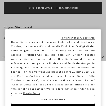
FOOTER.NEWSLETTER.SUBSCRIBE
Folgen Sie uns auf
Fortfahren ohne Akzeptieren
Diese Seite verwendet anonyme technische und Leistungs-
Cookies, die immer aktiv sind, um die Funktionstüchtigkeit der
Seite zu garantieren und ihre Leistung zu messen; Andere
Cookies (Profiling-Cookies), die auch von Dritten gesetzt
HILFE
werden, dienen hingegen dazu, Ihre Surfgewohnheiten zu
erfassen, um Ihnen gezielte Produkte und Serviceleistungen in
Einklang mit Ihren tatsächlichen Interessen anbieten zu
Sie surfen auf der Seite von STEFANEL
können. Für ihre Verwendung braucht es Ihre Zustimmung. Um
AGENTUR
die Profiling-Cookies zu akzeptieren, klicken Sie auf "alle
Deutschland, möchten Sie Ihren Standort
Cookies annehmen", um sie auszuwählen, klicken Sie auf
speichern?
"Cookies verwalten" oder, um sie abzulehnen, klicken Sie auf
KONTAKTE
"Weiter ohne annehmen". Weitere Informationen finden Sie in
unseren
Cookie Policy
COOKIES VERWALTEN
BESTÄTIGEN
Copyright © Ovs S.p.A. MwSt.-Nr. 04240010274 - Kap.