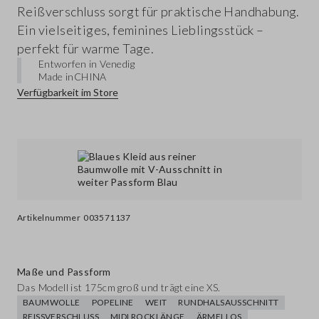
Reißverschluss sorgt für praktische Handhabung.
Ein vielseitiges, feminines Lieblingsstück –
perfekt für warme Tage.
Entworfen in Venedig
Made in
CHINA
Verfügbarkeit im Store
Artikelnummer
003571137
Maße und Passform
Das Modell ist 175cm groß und trägt eine XS.
BAUMWOLLE
POPELINE
WEIT
RUNDHALSAUSSCHNITT
REISSVERSCHLUSS
MIDI ROCKLÄNGE
ÄRMELLOS