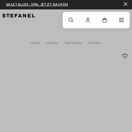
SALE | ALLES -50%. JETZT KAUFEN
ZUM HAUPTINHALT SPRINGEN
GEHEN SIE ZUM ENDE DER SEITE
Home
Damen
Kollektion
Kleider