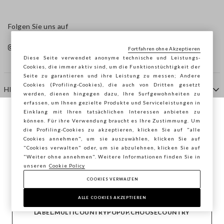
Folgen Sie uns auf
Fortfahren ohne Akzeptieren
Diese Seite verwendet anonyme technische und Leistungs-
Cookies, die immer aktiv sind, um die Funktionstüchtigkeit der
Seite zu garantieren und ihre Leistung zu messen; Andere
Cookies (Profiling-Cookies), die auch von Dritten gesetzt
HILFE
werden, dienen hingegen dazu, Ihre Surfgewohnheiten zu
erfassen, um Ihnen gezielte Produkte und Serviceleistungen in
Einklang mit Ihren tatsächlichen Interessen anbieten zu
Sie surfen auf der Seite von STEFANEL
können. Für ihre Verwendung braucht es Ihre Zustimmung. Um
AGENTUR
die Profiling-Cookies zu akzeptieren, klicken Sie auf "alle
Deutschland, möchten Sie Ihren Standort
Cookies annehmen", um sie auszuwählen, klicken Sie auf
speichern?
"Cookies verwalten" oder, um sie abzulehnen, klicken Sie auf
KONTAKTE
"Weiter ohne annehmen". Weitere Informationen finden Sie in
unseren
Cookie Policy
COOKIES VERWALTEN
BESTÄTIGEN
Copyright © Ovs S.p.A. MwSt.-Nr. 04240010274 - Kap.
Kap. 290.923.470 -
2.4.0
ALLE COOKIES AKZEPTIEREN
footer.item.country
Deutschland
LABEL.MULTICOUNTRYPOPUP.CHOOSECOUNTRY