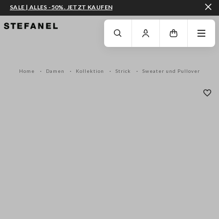
SALE | ALLES -50%. JETZT KAUFEN
ZUM HAUPTINHALT SPRINGEN
GEHEN SIE ZUM ENDE DER SEITE
Home
Damen
Kollektion
Strick
Sweater und Pullover