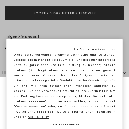
FOOTER.NEWSLETTER.SUBSCRIBE
Folgen Sie uns auf
Fortfahren ohne Akzeptieren
Diese Seite verwendet anonyme technische und Leistungs-
Cookies, die immer aktiv sind, um die Funktionstüchtigkeit der
Seite zu garantieren und ihre Leistung zu messen; Andere
Cookies (Profiling-Cookies), die auch von Dritten gesetzt
HILFE
werden, dienen hingegen dazu, Ihre Surfgewohnheiten zu
erfassen, um Ihnen gezielte Produkte und Serviceleistungen in
Einklang mit Ihren tatsächlichen Interessen anbieten zu
Sie surfen auf der Seite von STEFANEL
können. Für ihre Verwendung braucht es Ihre Zustimmung. Um
AGENTUR
die Profiling-Cookies zu akzeptieren, klicken Sie auf "alle
Deutschland, möchten Sie Ihren Standort
Cookies annehmen", um sie auszuwählen, klicken Sie auf
speichern?
"Cookies verwalten" oder, um sie abzulehnen, klicken Sie auf
KONTAKTE
"Weiter ohne annehmen". Weitere Informationen finden Sie in
unseren
Cookie Policy
COOKIES VERWALTEN
BESTÄTIGEN