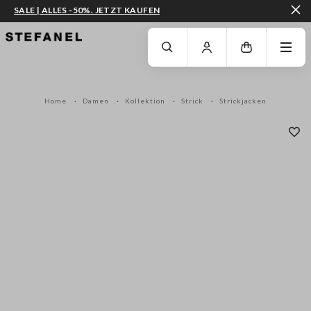
SALE | ALLES -50%. JETZT KAUFEN
ZUM HAUPTINHALT SPRINGEN
GEHEN SIE ZUM ENDE DER SEITE
Home
Damen
Kollektion
Strick
Strickjacken