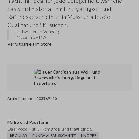
macht ihn ideal für jede Gelegenheit, während
das Strickmaterial ihm Einzigartigkeit und
Raffinesse verleiht. Ein Muss für alle, die
Qualität und Stil suchen.
Entworfen in Venedig
Made in
CHINA
Verfügbarkeit im Store
Artikelnummer
003569410
Maße und Passform
Das Modell ist 179cm groß und trägt eine S.
REGULAR
RUNDHALSAUSSCHNITT
KNÖPFE