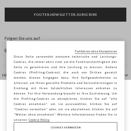
FOOTER.NEWSLETTER.SUBSCRIBE
Folgen Sie uns auf
Fortfahren ohne Akzeptieren
Diese Seite verwendet anonyme technische und Leistungs-
Cookies, die immer aktiv sind, um die Funktionstüchtigkeit der
Seite zu garantieren und ihre Leistung zu messen; Andere
Cookies (Profiling-Cookies), die auch von Dritten gesetzt
HILFE
werden, dienen hingegen dazu, Ihre Surfgewohnheiten zu
erfassen, um Ihnen gezielte Produkte und Serviceleistungen in
Einklang mit Ihren tatsächlichen Interessen anbieten zu
Sie surfen auf der Seite von STEFANEL
können. Für ihre Verwendung braucht es Ihre Zustimmung. Um
AGENTUR
die Profiling-Cookies zu akzeptieren, klicken Sie auf "alle
Deutschland, möchten Sie Ihren Standort
Cookies annehmen", um sie auszuwählen, klicken Sie auf
speichern?
"Cookies verwalten" oder, um sie abzulehnen, klicken Sie auf
KONTAKTE
"Weiter ohne annehmen". Weitere Informationen finden Sie in
unseren
Cookie Policy
COOKIES VERWALTEN
BESTÄTIGEN