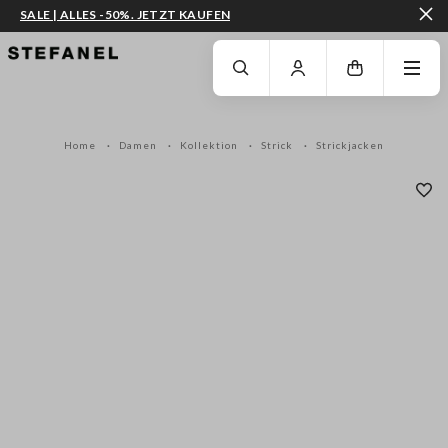
SALE | ALLES -50%. JETZT KAUFEN
ZUM HAUPTINHALT SPRINGEN
GEHEN SIE ZUM ENDE DER SEITE
Home
Damen
Kollektion
Strick
Strickjacken