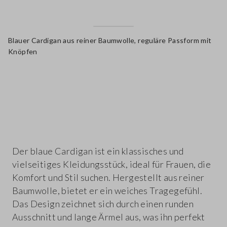
Blauer Cardigan aus reiner Baumwolle, reguläre Passform mit
Knöpfen
label.color
Der blaue Cardigan ist ein klassisches und
vielseitiges Kleidungsstück, ideal für Frauen, die
Komfort und Stil suchen. Hergestellt aus reiner
Baumwolle, bietet er ein weiches Tragegefühl.
Das Design zeichnet sich durch einen runden
Ausschnitt und lange Ärmel aus, was ihn perfekt