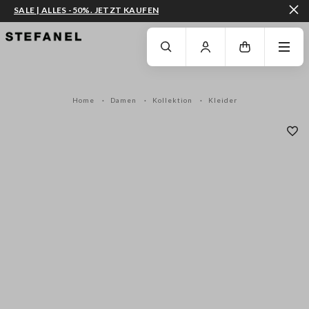
SALE | ALLES -50%. JETZT KAUFEN
ZUM HAUPTINHALT SPRINGEN
GEHEN SIE ZUM ENDE DER SEITE
Home
Damen
Kollektion
Kleider