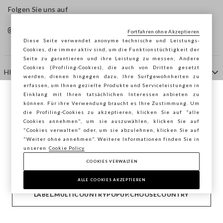
Folgen Sie uns auf
Fortfahren ohne Akzeptieren
Diese Seite verwendet anonyme technische und Leistungs-
Cookies, die immer aktiv sind, um die Funktionstüchtigkeit der
Seite zu garantieren und ihre Leistung zu messen; Andere
Cookies (Profiling-Cookies), die auch von Dritten gesetzt
HILFE
werden, dienen hingegen dazu, Ihre Surfgewohnheiten zu
erfassen, um Ihnen gezielte Produkte und Serviceleistungen in
Einklang mit Ihren tatsächlichen Interessen anbieten zu
Sie surfen auf der Seite von STEFANEL
können. Für ihre Verwendung braucht es Ihre Zustimmung. Um
AGENTUR
die Profiling-Cookies zu akzeptieren, klicken Sie auf "alle
Deutschland, möchten Sie Ihren Standort
Cookies annehmen", um sie auszuwählen, klicken Sie auf
speichern?
"Cookies verwalten" oder, um sie abzulehnen, klicken Sie auf
KONTAKTE
"Weiter ohne annehmen". Weitere Informationen finden Sie in
unseren
Cookie Policy
COOKIES VERWALTEN
BESTÄTIGEN
Copyright © Ovs S.p.A. MwSt.-Nr. 04240010274 - Kap.
Kap. 290.923.470 -
2.4.0
ALLE COOKIES AKZEPTIEREN
footer.item.country
Deutschland
LABEL.MULTICOUNTRYPOPUP.CHOOSECOUNTRY