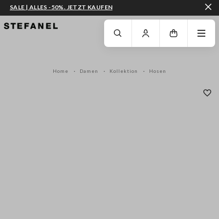
SALE | ALLES -50%. JETZT KAUFEN
ZUM HAUPTINHALT SPRINGEN
GEHEN SIE ZUM ENDE DER SEITE
Home
Damen
Kollektion
Hosen