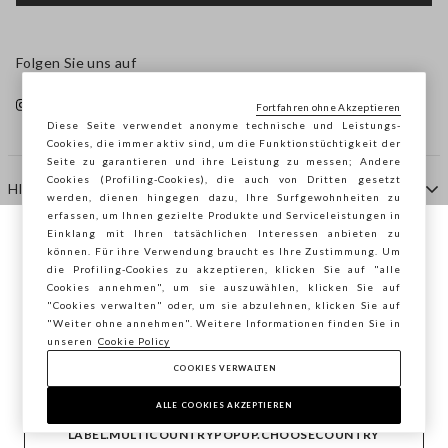
Folgen Sie uns auf
Fortfahren ohne Akzeptieren
Diese Seite verwendet anonyme technische und Leistungs-
Cookies, die immer aktiv sind, um die Funktionstüchtigkeit der
Seite zu garantieren und ihre Leistung zu messen; Andere
Cookies (Profiling-Cookies), die auch von Dritten gesetzt
HILFE
werden, dienen hingegen dazu, Ihre Surfgewohnheiten zu
erfassen, um Ihnen gezielte Produkte und Serviceleistungen in
Einklang mit Ihren tatsächlichen Interessen anbieten zu
Sie surfen auf der Seite von STEFANEL
können. Für ihre Verwendung braucht es Ihre Zustimmung. Um
AGENTUR
die Profiling-Cookies zu akzeptieren, klicken Sie auf "alle
Deutschland, möchten Sie Ihren Standort
Cookies annehmen", um sie auszuwählen, klicken Sie auf
speichern?
"Cookies verwalten" oder, um sie abzulehnen, klicken Sie auf
KONTAKTE
"Weiter ohne annehmen". Weitere Informationen finden Sie in
unseren
Cookie Policy
COOKIES VERWALTEN
BESTÄTIGEN
Copyright © Ovs S.p.A. MwSt.-Nr. 04240010274 - Kap.
Kap. 290.923.470 -
2.4.0
ALLE COOKIES AKZEPTIEREN
footer.item.country
Deutschland
LABEL.MULTICOUNTRYPOPUP.CHOOSECOUNTRY