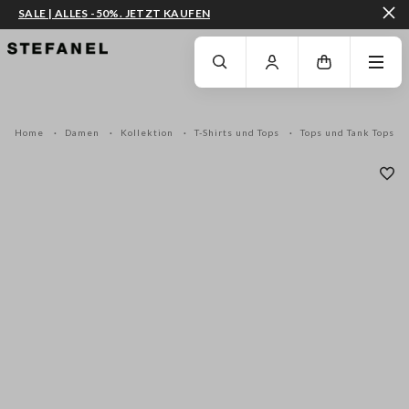
SALE | ALLES -50%. JETZT KAUFEN
ZUM HAUPTINHALT SPRINGEN
GEHEN SIE ZUM ENDE DER SEITE
Home
Damen
Kollektion
T-Shirts und Tops
Tops und Tank Tops