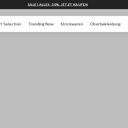
SALE | ALLES -50%. JETZT KAUFEN
t Selection
Trending Now
Strickwaren
Oberbekleidung