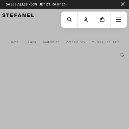
SALE | ALLES -50%. JETZT KAUFEN
ZUM HAUPTINHALT SPRINGEN
GEHEN SIE ZUM ENDE DER SEITE
Home
Damen
Kollektion
Accessoires
Mützen und Hüte