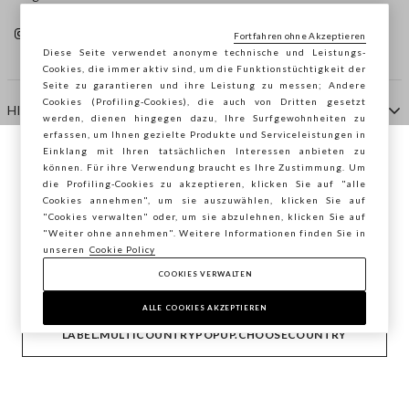
Fortfahren ohne Akzeptieren
Diese Seite verwendet anonyme technische und Leistungs-
Cookies, die immer aktiv sind, um die Funktionstüchtigkeit der
Seite zu garantieren und ihre Leistung zu messen; Andere
Cookies (Profiling-Cookies), die auch von Dritten gesetzt
HILFE
werden, dienen hingegen dazu, Ihre Surfgewohnheiten zu
erfassen, um Ihnen gezielte Produkte und Serviceleistungen in
Einklang mit Ihren tatsächlichen Interessen anbieten zu
Sie surfen auf der Seite von STEFANEL
können. Für ihre Verwendung braucht es Ihre Zustimmung. Um
AGENTUR
die Profiling-Cookies zu akzeptieren, klicken Sie auf "alle
Deutschland, möchten Sie Ihren Standort
Cookies annehmen", um sie auszuwählen, klicken Sie auf
speichern?
"Cookies verwalten" oder, um sie abzulehnen, klicken Sie auf
KONTAKTE
"Weiter ohne annehmen". Weitere Informationen finden Sie in
unseren
Cookie Policy
COOKIES VERWALTEN
BESTÄTIGEN
Copyright © Ovs S.p.A. MwSt.-Nr. 04240010274 - Kap.
Kap. 290.923.470 -
2.4.0
ALLE COOKIES AKZEPTIEREN
footer.item.country
Deutschland
LABEL.MULTICOUNTRYPOPUP.CHOOSECOUNTRY
Privacy Policy
-
Cookie Policy
-
Cookies verwalten