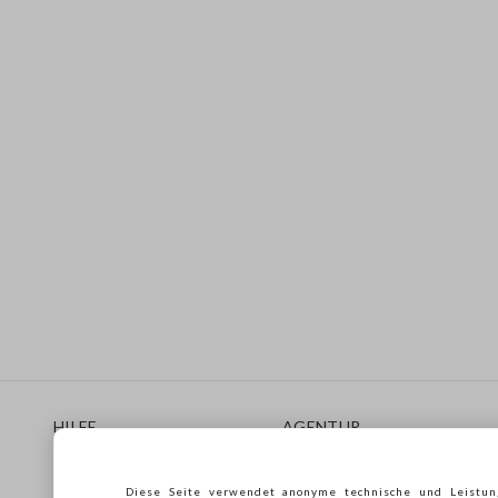
Footer
HILFE
AGENTUR
Häufig Gestellte Fragen
Store locator
Lieferungen
Drucken
Diese Seite verwendet anonyme technische und Leistun