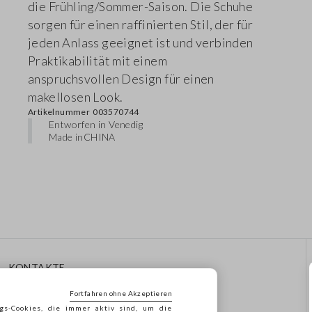
die Frühling/Sommer-Saison. Die Schuhe
sorgen für einen raffinierten Stil, der für
jeden Anlass geeignet ist und verbinden
Praktikabilität mit einem
anspruchsvollen Design für einen
makellosen Look.
Artikelnummer
003570744
Entworfen in Venedig
Made in
CHINA
KONTAKTE
Rufen Sie Uns An: 041
Fortfahren ohne Akzeptieren
8520343
gs-Cookies, die immer aktiv sind, um die