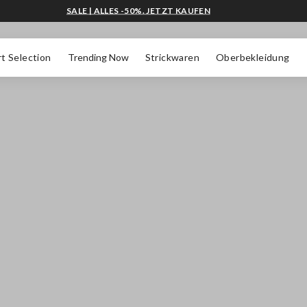
SALE | ALLES -50%. JETZT KAUFEN
t Selection
Trending Now
Strickwaren
Oberbekleidung