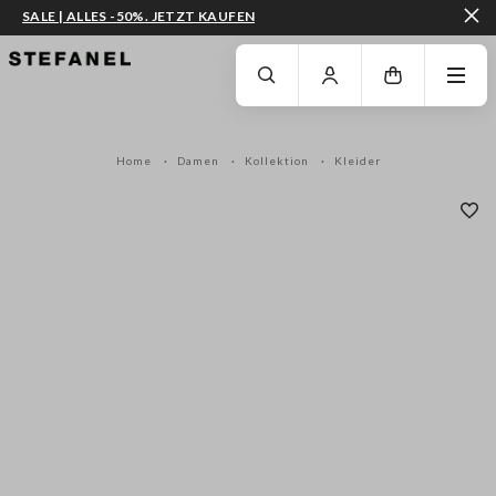
SALE | ALLES -50%. JETZT KAUFEN
ZUM HAUPTINHALT SPRINGEN
GEHEN SIE ZUM ENDE DER SEITE
Home
Damen
Kollektion
Kleider