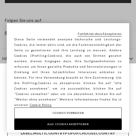
Folgen Sie uns auf
Fortfahren ohne Akzeptieren
Diese Seite verwendet anonyme technische und Leistungs-
Cookies, die immer aktiv sind, um die Funktionstüchtigkeit der
Seite zu garantieren und ihre Leistung zu messen; Andere
Cookies (Profiling-Cookies), die auch von Dritten gesetzt
HILFE
werden, dienen hingegen dazu, Ihre Surfgewohnheiten zu
erfassen, um Ihnen gezielte Produkte und Serviceleistungen in
Einklang mit Ihren tatsächlichen Interessen anbieten zu
Sie surfen auf der Seite von STEFANEL
können. Für ihre Verwendung braucht es Ihre Zustimmung. Um
AGENTUR
die Profiling-Cookies zu akzeptieren, klicken Sie auf "alle
Deutschland, möchten Sie Ihren Standort
Cookies annehmen", um sie auszuwählen, klicken Sie auf
speichern?
"Cookies verwalten" oder, um sie abzulehnen, klicken Sie auf
KONTAKTE
"Weiter ohne annehmen". Weitere Informationen finden Sie in
unseren
Cookie Policy
COOKIES VERWALTEN
BESTÄTIGEN
Copyright © Ovs S.p.A. MwSt.-Nr. 04240010274 - Kap.
Kap. 290.923.470 -
2.4.0
ALLE COOKIES AKZEPTIEREN
footer.item.country
Deutschland
LABEL.MULTICOUNTRYPOPUP.CHOOSECOUNTRY