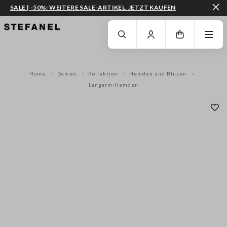
SALE | -50%: WEITERE SALE-ARTIKEL. JETZT KAUFEN
ZUM HAUPTINHALT SPRINGEN
GEHEN SIE ZUM ENDE DER SEITE
Home
Damen
Kollektion
Hemden und Blusen
Langarm-Hemden