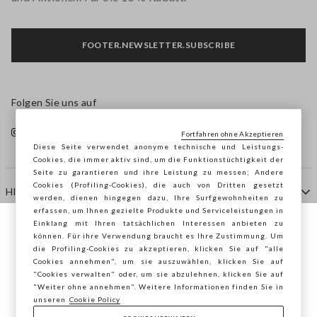
FOOTER.NEWSLETTER.SUBSCRIBE
Folgen Sie uns auf
Fortfahren ohne Akzeptieren
Diese Seite verwendet anonyme technische und Leistungs-
Cookies, die immer aktiv sind, um die Funktionstüchtigkeit der
Seite zu garantieren und ihre Leistung zu messen; Andere
Cookies (Profiling-Cookies), die auch von Dritten gesetzt
HILFE
werden, dienen hingegen dazu, Ihre Surfgewohnheiten zu
erfassen, um Ihnen gezielte Produkte und Serviceleistungen in
Einklang mit Ihren tatsächlichen Interessen anbieten zu
Sie surfen auf der Seite von STEFANEL
können. Für ihre Verwendung braucht es Ihre Zustimmung. Um
AGENTUR
die Profiling-Cookies zu akzeptieren, klicken Sie auf "alle
Österreich, möchten Sie Ihren Standort
Cookies annehmen", um sie auszuwählen, klicken Sie auf
speichern?
"Cookies verwalten" oder, um sie abzulehnen, klicken Sie auf
KONTAKTE
"Weiter ohne annehmen". Weitere Informationen finden Sie in
unseren
Cookie Policy