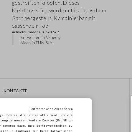
gestreiften Knöpfen. Dieses
Kleidungsstück wurde mit italienischem
Garn hergestellt. Kombinierbar mit
passendem Top.
Artikelnummer
003561679
Entworfen in Venedig
Made in
TUNISIA
KONTAKTE
Rufen Sie Uns An: 041
8520343
Fortfahren ohne Akzeptieren
Senden Sie Uns Eine E-Mail
gs-Cookies, die immer aktiv sind, um die
Folgen Sie Ihrer
stung zu messen; Andere Cookies (Profiling-
Bestellung/Rücksendung
 hingegen dazu, Ihre Surfgewohnheiten zu
ngen in Einklang mit Ihren tatsächlichen