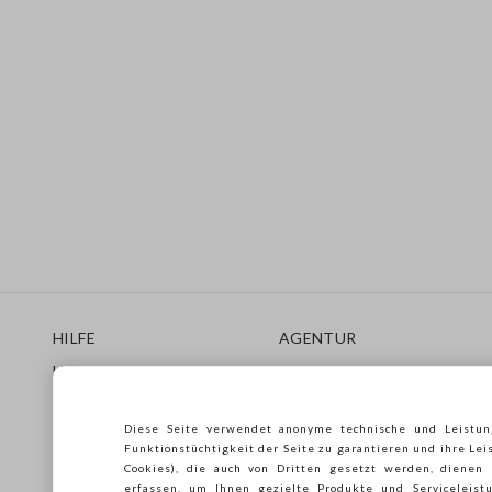
Footer
HILFE
AGENTUR
Häufig Gestellte Fragen
Store locator
Lieferungen
Drucken
Rücksendungen
Verkaufsbedingungen
Diese Seite verwendet anonyme technische und Leistun
Gift Card
Franchsing
Funktionstüchtigkeit der Seite zu garantieren und ihre Lei
Care Guide
Accessibility
Cookies), die auch von Dritten gesetzt werden, dienen
erfassen, um Ihnen gezielte Produkte und Serviceleistu
Leitfaden zur Größe
Nachhaltigkeit