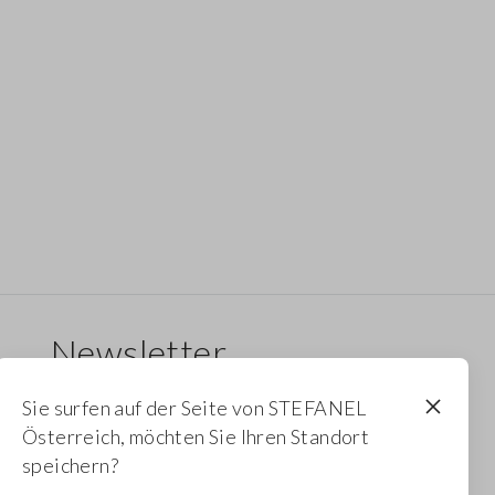
Newsletter
Erhalten Sie Informationen über neue Drops,
Sie surfen auf der Seite von STEFANEL
Kollektionen und Aktionen. Für Sie 10 % Rabatt.
Österreich, möchten Sie Ihren Standort
speichern?
FOOTER.NEWSLETTER.SUBSCRIBE