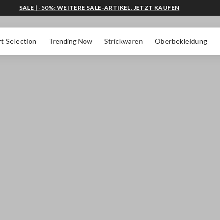
SALE | -50%: WEITERE SALE-ARTIKEL. JETZT KAUFEN
t Selection
Trending Now
Strickwaren
Oberbekleidung