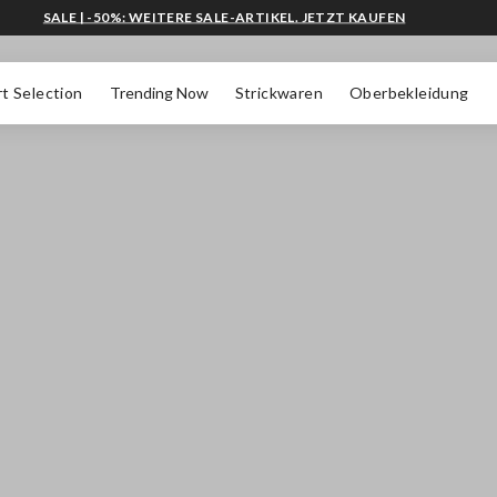
SALE | -50%: WEITERE SALE-ARTIKEL. JETZT KAUFEN
t Selection
Trending Now
Strickwaren
Oberbekleidung