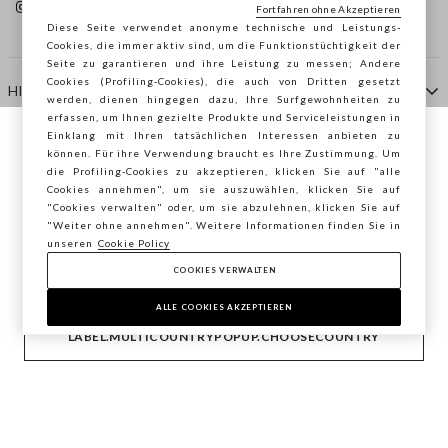
Fortfahren ohne Akzeptieren
Diese Seite verwendet anonyme technische und Leistungs-
Cookies, die immer aktiv sind, um die Funktionstüchtigkeit der
Seite zu garantieren und ihre Leistung zu messen; Andere
Cookies (Profiling-Cookies), die auch von Dritten gesetzt
HILFE
werden, dienen hingegen dazu, Ihre Surfgewohnheiten zu
erfassen, um Ihnen gezielte Produkte und Serviceleistungen in
Einklang mit Ihren tatsächlichen Interessen anbieten zu
Sie surfen auf der Seite von STEFANEL
können. Für ihre Verwendung braucht es Ihre Zustimmung. Um
AGENTUR
die Profiling-Cookies zu akzeptieren, klicken Sie auf "alle
Österreich, möchten Sie Ihren Standort
Cookies annehmen", um sie auszuwählen, klicken Sie auf
speichern?
"Cookies verwalten" oder, um sie abzulehnen, klicken Sie auf
KONTAKTE
"Weiter ohne annehmen". Weitere Informationen finden Sie in
unseren
Cookie Policy
COOKIES VERWALTEN
BESTÄTIGEN
Copyright © Ovs S.p.A. MwSt.-Nr. 04240010274 - Kap.
Kap. 290.923.470 -
2.4.0
ALLE COOKIES AKZEPTIEREN
footer.item.country
Österreich
LABEL.MULTICOUNTRYPOPUP.CHOOSECOUNTRY
Privacy Policy
-
Cookie Policy
-
Cookies verwalten