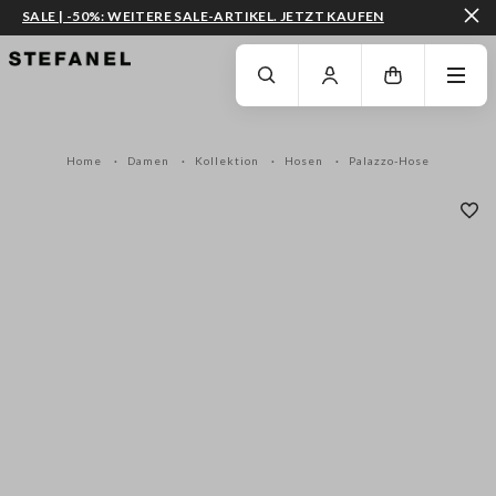
SALE | -50%: WEITERE SALE-ARTIKEL. JETZT KAUFEN
ZUM HAUPTINHALT SPRINGEN
GEHEN SIE ZUM ENDE DER SEITE
Home
Damen
Kollektion
Hosen
Palazzo-Hose