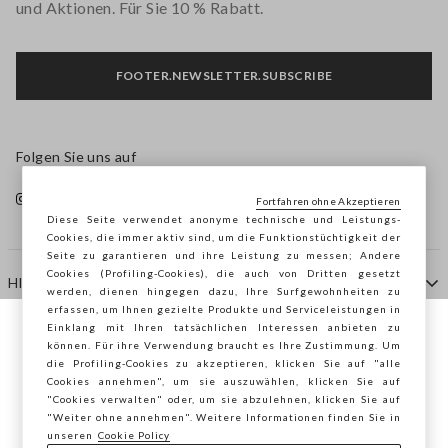
und Aktionen. Für Sie 10 % Rabatt.
FOOTER.NEWSLETTER.SUBSCRIBE
Folgen Sie uns auf
Fortfahren ohne Akzeptieren
Diese Seite verwendet anonyme technische und Leistungs-
Cookies, die immer aktiv sind, um die Funktionstüchtigkeit der
Seite zu garantieren und ihre Leistung zu messen; Andere
Cookies (Profiling-Cookies), die auch von Dritten gesetzt
HILFE
werden, dienen hingegen dazu, Ihre Surfgewohnheiten zu
erfassen, um Ihnen gezielte Produkte und Serviceleistungen in
Einklang mit Ihren tatsächlichen Interessen anbieten zu
Sie surfen auf der Seite von STEFANEL
können. Für ihre Verwendung braucht es Ihre Zustimmung. Um
AGENTUR
die Profiling-Cookies zu akzeptieren, klicken Sie auf "alle
Österreich, möchten Sie Ihren Standort
Cookies annehmen", um sie auszuwählen, klicken Sie auf
speichern?
"Cookies verwalten" oder, um sie abzulehnen, klicken Sie auf
KONTAKTE
"Weiter ohne annehmen". Weitere Informationen finden Sie in
unseren
Cookie Policy