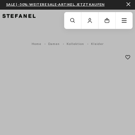
SALE | -50%: WEITERE SALE-ARTIKEL. JETZT KAUFEN
ZUM HAUPTINHALT SPRINGEN
GEHEN SIE ZUM ENDE DER SEITE
Home
Damen
Kollektion
Kleider