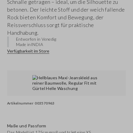
Schnalle getragen – ideal, um die Silhouette zu
betonen. Der leichte Stoff und der weich fallende
Rock bieten Komfort und Bewegung, der
Reissverschluss sorgt für praktische
Handhabung.
Entworfen in Venedig
Made in
INDIA
Verfügbarkeit im Store
Artikelnummer
003570963
Maße und Passform
Das Modell ist 175cm groß und trägt eine XS.