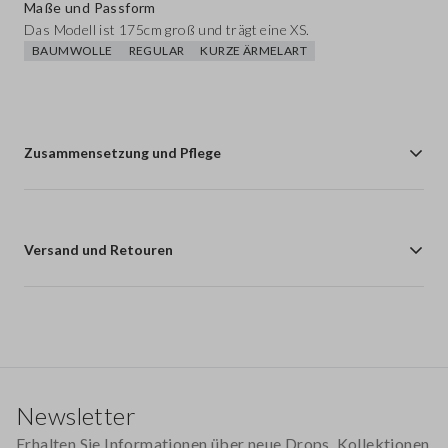
Maße und Passform
Das Modell ist 175cm groß und trägt eine XS.
BAUMWOLLE
REGULAR
KURZE ÄRMELART
Zusammensetzung und Pflege
Versand und Retouren
Footer
Newsletter
Erhalten Sie Informationen über neue Drops, Kollektionen