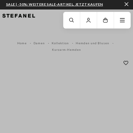
SALE | -50%: WEITERE SALE-ARTIKEL. JETZT KAUFEN
ZUM HAUPTINHALT SPRINGEN
GEHEN SIE ZUM ENDE DER SEITE
Home
Damen
Kollektion
Hemden und Blusen
Kurzarm-Hemden