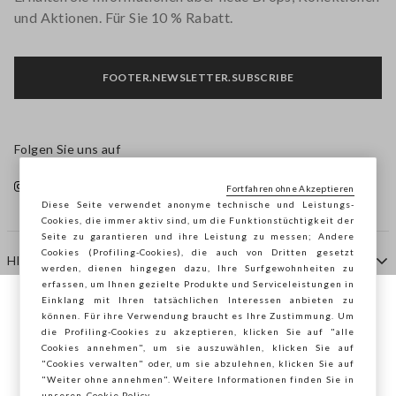
und Aktionen. Für Sie 10 % Rabatt.
FOOTER.NEWSLETTER.SUBSCRIBE
Folgen Sie uns auf
Fortfahren ohne Akzeptieren
Diese Seite verwendet anonyme technische und Leistungs-
Cookies, die immer aktiv sind, um die Funktionstüchtigkeit der
Seite zu garantieren und ihre Leistung zu messen; Andere
Cookies (Profiling-Cookies), die auch von Dritten gesetzt
HILFE
werden, dienen hingegen dazu, Ihre Surfgewohnheiten zu
erfassen, um Ihnen gezielte Produkte und Serviceleistungen in
Einklang mit Ihren tatsächlichen Interessen anbieten zu
Sie surfen auf der Seite von STEFANEL
können. Für ihre Verwendung braucht es Ihre Zustimmung. Um
AGENTUR
die Profiling-Cookies zu akzeptieren, klicken Sie auf "alle
Österreich, möchten Sie Ihren Standort
Cookies annehmen", um sie auszuwählen, klicken Sie auf
speichern?
"Cookies verwalten" oder, um sie abzulehnen, klicken Sie auf
KONTAKTE
"Weiter ohne annehmen". Weitere Informationen finden Sie in
unseren
Cookie Policy