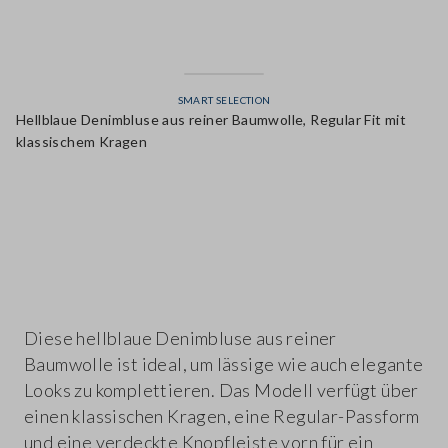
SMART SELECTION
Hellblaue Denimbluse aus reiner Baumwolle, Regular Fit mit
klassischem Kragen
label.color
Diese hellblaue Denimbluse aus reiner
Baumwolle ist ideal, um lässige wie auch elegante
Looks zu komplettieren. Das Modell verfügt über
einen klassischen Kragen, eine Regular-Passform
und eine verdeckte Knopfleiste vorn für ein