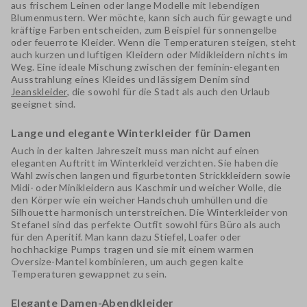
aus frischem
Leinen
oder lange Modelle mit
lebendigen
Blumenmustern
. Wer möchte, kann sich auch für gewagte und
kräftige Farben entscheiden, zum Beispiel für
sonnengelbe
oder
feuerrote Kleider
. Wenn die Temperaturen steigen, steht
auch kurzen und luftigen Kleidern oder
Midikleidern
nichts im
Weg. Eine ideale Mischung zwischen der feminin-eleganten
Ausstrahlung eines Kleides und lässigem Denim sind
Jeanskleider
, die sowohl für die Stadt als auch den Urlaub
geeignet sind.
Lange und elegante Winterkleider für Damen
Auch in der kalten Jahreszeit muss man nicht auf einen
eleganten Auftritt im
Winterkleid
verzichten. Sie haben die
Wahl zwischen langen und figurbetonten Strickkleidern sowie
Midi- oder Minikleidern aus Kaschmir und weicher Wolle, die
den Körper wie ein weicher Handschuh umhüllen und die
Silhouette harmonisch unterstreichen. Die Winterkleider von
Stefanel sind das perfekte Outfit sowohl fürs Büro als auch
für den Aperitif. Man kann dazu
Stiefel, Loafer oder
hochhackige Pumps
tragen und sie mit einem warmen
Oversize-Mantel kombinieren, um auch gegen kalte
Temperaturen gewappnet zu sein.
Elegante Damen-Abendkleider