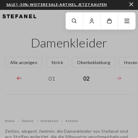
SALE | -50%: WEITERE SALE-ARTIKEL. JETZT KAUFEN
ZUM HAUPTINHALT SPRINGEN
GEHEN SIE ZUM ENDE DER SEITE
Damenkleider
Alle anzeigen
Strick
Oberbekleidung
Hosen
01
02
Home
Damen
Kollektion
Kleider
Zeitlos, elegant, feminin: die
Damenkleider von Stefanel
sind
aus Stoffen gefertigt, die die Silhouette umschmeicheln und