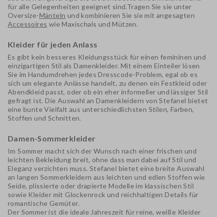
für alle Gelegenheiten geeignet sind.Tragen Sie sie unter
Oversize-
Mänteln
und kombinieren Sie sie mit
angesagten
Accessoires
wie
Maxischals
und
Mützen
.
Kleider für jeden Anlass
Es gibt kein besseres Kleidungsstück für einen femininen und
einzigartigen Stil als
Damenkleider
. Mit einem Einteiler lösen
Sie im Handumdrehen jedes Dresscode-Problem, egal ob es
sich um elegante Anlässe handelt, zu denen ein
Festkleid
oder
Abendkleid
passt, oder ob ein eher
informeller und lässiger
Stil
gefragt ist. Die Auswahl an
Damenkleidern von Stefanel
bietet
eine bunte Vielfalt aus unterschiedlichsten Stilen, Farben,
Stoffen und Schnitten.
Damen-Sommerkleider
Im Sommer macht sich der Wunsch nach einer
frischen und
leichten Bekleidung
breit, ohne dass man dabei auf Stil und
Eleganz verzichten muss. Stefanel bietet eine breite Auswahl
an langen Sommerkleidern aus leichten und edlen Stoffen wie
Seide
, plissierte oder drapierte Modelle im
klassischen Stil
sowie Kleider mit Glockenrock und reichhaltigen Details für
romantische Gemüter.
Der Sommer ist die ideale Jahreszeit für reine, weiße Kleider