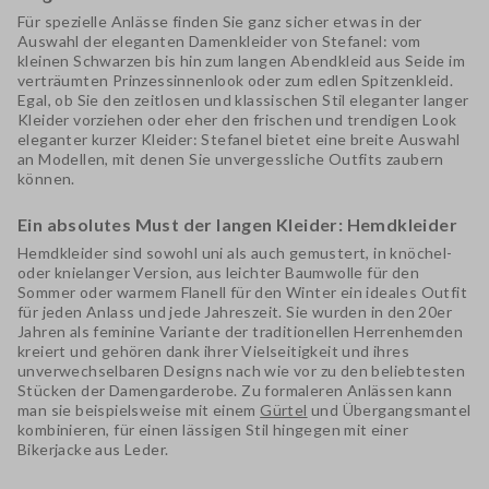
Für spezielle Anlässe finden Sie ganz sicher etwas in der
Auswahl der
eleganten Damenkleider von Stefanel
: vom
kleinen Schwarzen
bis hin zum langen Abendkleid aus Seide im
verträumten Prinzessinnenlook oder zum edlen Spitzenkleid.
Egal, ob Sie den zeitlosen und klassischen Stil
eleganter langer
Kleider
vorziehen oder eher den frischen und trendigen Look
eleganter kurzer Kleider
: Stefanel bietet eine breite Auswahl
an Modellen, mit denen Sie unvergessliche Outfits zaubern
können.
Ein absolutes Must der langen Kleider: Hemdkleider
Hemdkleider
sind sowohl uni als auch gemustert, in knöchel-
oder knielanger Version, aus leichter Baumwolle für den
Sommer oder warmem Flanell für den Winter ein ideales Outfit
für jeden Anlass und jede Jahreszeit. Sie wurden in den 20er
Jahren als feminine Variante der traditionellen Herrenhemden
kreiert und gehören dank ihrer Vielseitigkeit und ihres
unverwechselbaren Designs nach wie vor zu den beliebtesten
Stücken der Damengarderobe. Zu formaleren Anlässen kann
man sie beispielsweise mit einem
Gürtel
und Übergangsmantel
kombinieren, für einen lässigen Stil hingegen mit einer
Bikerjacke aus Leder.