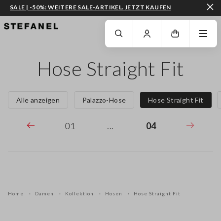
SALE | -50%: WEITERE SALE-ARTIKEL. JETZT KAUFEN
ZUM HAUPTINHALT SPRINGEN
GEHEN SIE ZUM ENDE DER SEITE
Hose Straight Fit
Alle anzeigen
Palazzo-Hose
Hose Straight Fit
01
...
04
Home
Damen
Kollektion
Hosen
Hose Straight Fit