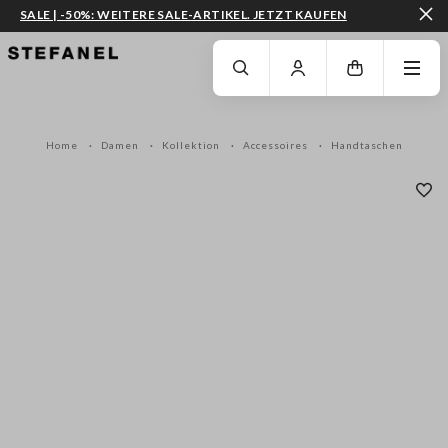
SALE | -50%: WEITERE SALE-ARTIKEL. JETZT KAUFEN
ZUM HAUPTINHALT SPRINGEN
GEHEN SIE ZUM ENDE DER SEITE
Home
Damen
Kollektion
Accessoires
Handtaschen