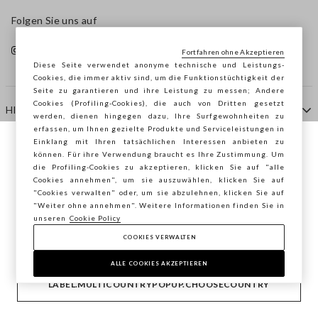
Folgen Sie uns auf
Fortfahren ohne Akzeptieren
Diese Seite verwendet anonyme technische und Leistungs-
Cookies, die immer aktiv sind, um die Funktionstüchtigkeit der
Seite zu garantieren und ihre Leistung zu messen; Andere
Cookies (Profiling-Cookies), die auch von Dritten gesetzt
HILFE
werden, dienen hingegen dazu, Ihre Surfgewohnheiten zu
erfassen, um Ihnen gezielte Produkte und Serviceleistungen in
Einklang mit Ihren tatsächlichen Interessen anbieten zu
Sie surfen auf der Seite von STEFANEL
können. Für ihre Verwendung braucht es Ihre Zustimmung. Um
AGENTUR
die Profiling-Cookies zu akzeptieren, klicken Sie auf "alle
Österreich, möchten Sie Ihren Standort
Cookies annehmen", um sie auszuwählen, klicken Sie auf
speichern?
"Cookies verwalten" oder, um sie abzulehnen, klicken Sie auf
KONTAKTE
"Weiter ohne annehmen". Weitere Informationen finden Sie in
unseren
Cookie Policy
COOKIES VERWALTEN
BESTÄTIGEN
Copyright © Ovs S.p.A. MwSt.-Nr. 04240010274 - Kap.
Kap. 290.923.470 -
2.4.0
ALLE COOKIES AKZEPTIEREN
footer.item.country
Österreich
LABEL.MULTICOUNTRYPOPUP.CHOOSECOUNTRY