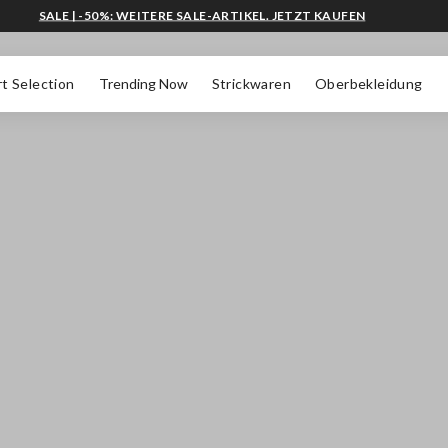
SALE | -50%: WEITERE SALE-ARTIKEL. JETZT KAUFEN
t Selection
Trending Now
Strickwaren
Oberbekleidung