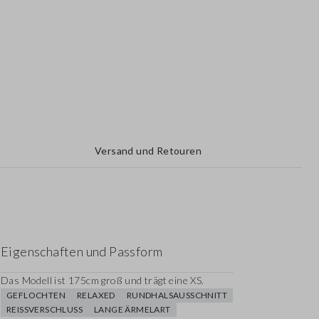
Versand und Retouren
Eigenschaften und Passform
Das Modell ist 175cm groß und trägt eine XS.
GEFLOCHTEN
RELAXED
RUNDHALSAUSSCHNITT
REISSVERSCHLUSS
LANGE ÄRMELART