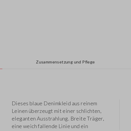
Zusammensetzung und Pflege
Dieses blaue Denimkleid aus reinem
Leinen überzeugt mit einer schlichten,
eleganten Ausstrahlung. Breite Träger,
eine weich fallende Linie und ein