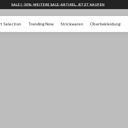
SALE | -50%: WEITERE SALE-ARTIKEL. JETZT KAUFEN
t Selection
Trending Now
Strickwaren
Oberbekleidung