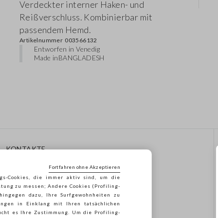
Verdeckter interner Haken- und
Reißverschluss. Kombinierbar mit
passendem Hemd.
Artikelnummer
003566132
Entworfen in Venedig
Made in
BANGLADESH
KONTAKTE
Rufen Sie Uns An: 041
Fortfahren ohne Akzeptieren
8520343
gs-Cookies, die immer aktiv sind, um die
Senden Sie Uns Eine E-Mail
stung zu messen; Andere Cookies (Profiling-
Folgen Sie Ihrer
 hingegen dazu, Ihre Surfgewohnheiten zu
Bestellung/Rücksendung
ngen in Einklang mit Ihren tatsächlichen
cht es Ihre Zustimmung. Um die Profiling-