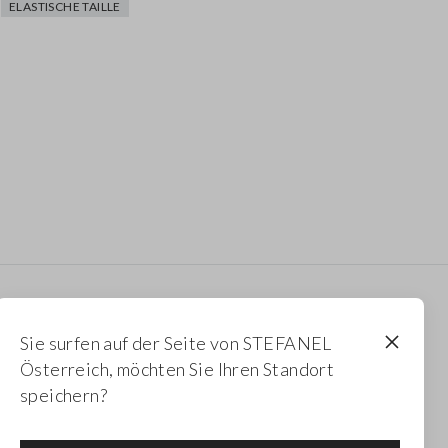
ELASTISCHE TAILLE
Newsletter
Sie surfen auf der Seite von STEFANEL
Erhalten Sie Informationen über neue Drops,
Österreich, möchten Sie Ihren Standort
Kollektionen und Aktionen. Für Sie 10 % Rabatt.
speichern?
FOOTER.NEWSLETTER.SUBSCRIBE