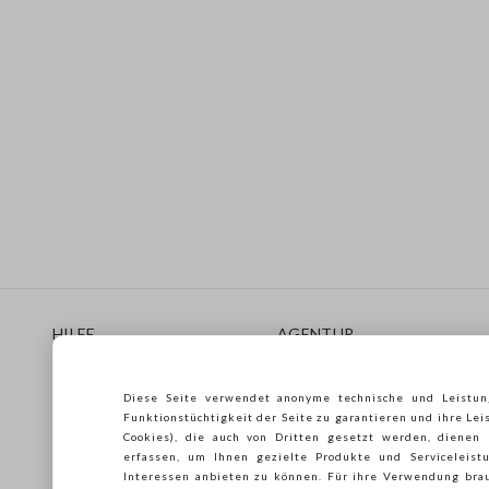
Footer
HILFE
AGENTUR
Häufig Gestellte Fragen
Store locator
Lieferungen
Drucken
Diese Seite verwendet anonyme technische und Leistun
Rücksendungen
Verkaufsbedingungen
Funktionstüchtigkeit der Seite zu garantieren und ihre Lei
Gift Card
Franchsing
Cookies), die auch von Dritten gesetzt werden, dienen
erfassen, um Ihnen gezielte Produkte und Serviceleistu
Care Guide
Accessibility
Interessen anbieten zu können. Für ihre Verwendung brau
Leitfaden zur Größe
Nachhaltigkeit