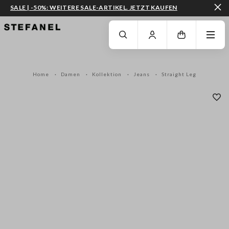
SALE | -50%: WEITERE SALE-ARTIKEL. JETZT KAUFEN
ZUM HAUPTINHALT SPRINGEN
GEHEN SIE ZUM ENDE DER SEITE
Home
Damen
Kollektion
Jeans
Straight Leg