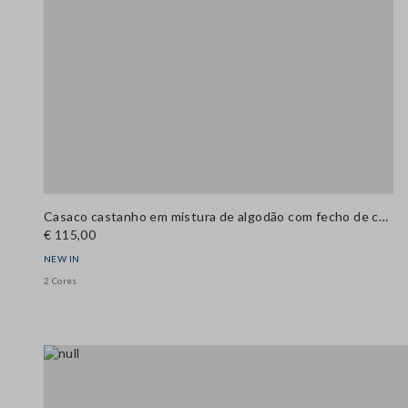
Casaco castanho em mistura de algodão com fecho de correr e gola em bombazina, corte regular
€ 115,00
NEW IN
2 Cores