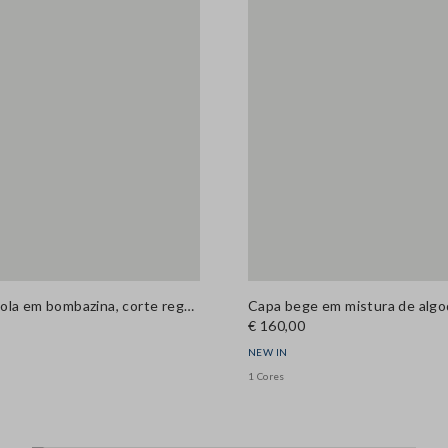
Casaco preto em mistura de algodão com fecho de correr e gola em bombazina, corte regular
Capa bege em mistura de algo
€ 160,00
NEW IN
1 Cores