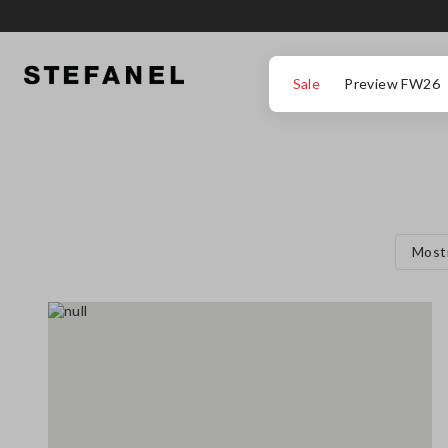
IR PARA O CONTEÚDO PRINCIPAL
DESÇA ATÉ AO FIM DA PÁGINA
Sale
Preview FW26
Most