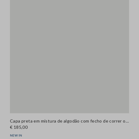
Capa preta em mistura de algodão com fecho de correr oculto, corte oversized
€ 185,00
NEW IN