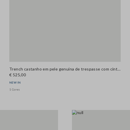
Trench castanho em pele genuína de trespasse com cinto, corte regular
€ 525,00
NEW IN
1 Cores