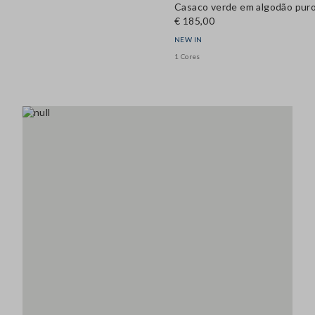
Casaco verde em algodão puro,
€ 185,00
NEW IN
1 Cores