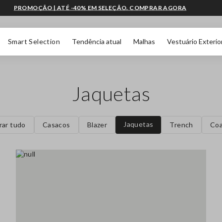
PROMOÇÃO | ATÉ -40% EM SELEÇÃO. COMPRAR AGORA
Smart Selection
Tendência atual
Malhas
Vestuário Exterio
Jaquetas
Jaquetas
rar tudo
Casacos
Blazer
Trench
Coa