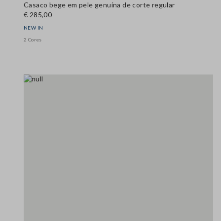
Casaco bege em pele genuína de corte regular
€ 285,00
NEW IN
2 Cores