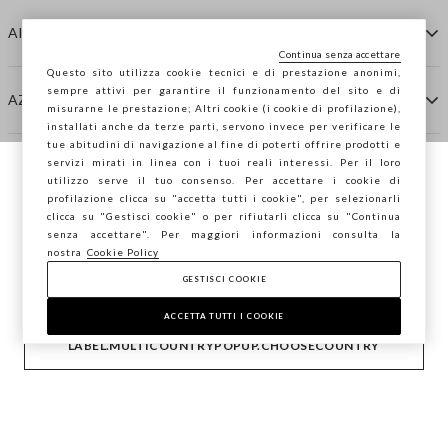
AIUTO
Continua senza accettare
Questo sito utilizza cookie tecnici e di prestazione anonimi,
sempre attivi per garantire il funzionamento del sito e di
AZIENDA
misurarne le prestazione; Altri cookie (i cookie di profilazione),
installati anche da terze parti, servono invece per verificare le
tue abitudini di navigazione al fine di poterti offrire prodotti e
servizi mirati in linea con i tuoi reali interessi. Per il loro
CONTATTI
utilizzo serve il tuo consenso. Per accettare i cookie di
Stai navigando su STEFANEL Italia, vuoi
profilazione clicca su "accetta tutti i cookie", per selezionarli
salvare la tua posizione?
clicca su "Gestisci cookie" o per rifiutarli clicca su "Continua
STEFANEL LOUNGE
senza accettare". Per maggiori informazioni consulta la
nostra
Cookie Policy
GESTISCI COOKIE
CONFERMA
Copyright © Ovs S.p.A. P.Iva 04240010274 - Cap. Soc.
290.923.470 -
2.4.0
ACCETTA TUTTI I COOKIE
footer.item.country
Italia
LABEL.MULTICOUNTRYPOPUP.CHOOSECOUNTRY
Privacy Policy
-
Cookie Policy
-
Sitemap
-
Gestisci cookie