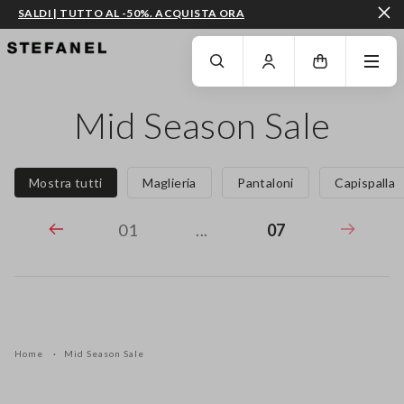
SALDI | TUTTO AL -50%. ACQUISTA ORA
VAI AL CONTENUTO PRINCIPALE
SCENDI AL FONDO DELLA PAGINA
Mid Season Sale
Mostra tutti
Maglieria
Pantaloni
Capispalla
01
...
07
Home
Mid Season Sale