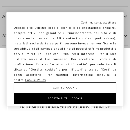
AIUTO
Continua senza accettare
Questo sito utilizza cookie tecnici e di prestazione anonimi,
sempre attivi per garantire il funzionamento del sito e di
AZIENDA
misurarne le prestazione; Altri cookie (i cookie di profilazione),
installati anche da terze parti, servono invece per verificare le
tue abitudini di navigazione al fine di poterti offrire prodotti e
servizi mirati in linea con i tuoi reali interessi. Per il loro
CONTATTI
utilizzo serve il tuo consenso. Per accettare i cookie di
Stai navigando su STEFANEL Italia, vuoi
profilazione clicca su "accetta tutti i cookie", per selezionarli
salvare la tua posizione?
clicca su "Gestisci cookie" o per rifiutarli clicca su "Continua
STEFANEL LOUNGE
senza accettare". Per maggiori informazioni consulta la
nostra
Cookie Policy
GESTISCI COOKIE
CONFERMA
Copyright © Ovs S.p.A. P.Iva 04240010274 - Cap. Soc.
290.923.470 -
2.4.0
ACCETTA TUTTI I COOKIE
footer.item.country
Italia
LABEL.MULTICOUNTRYPOPUP.CHOOSECOUNTRY
Privacy Policy
-
Cookie Policy
-
Sitemap
-
Gestisci cookie