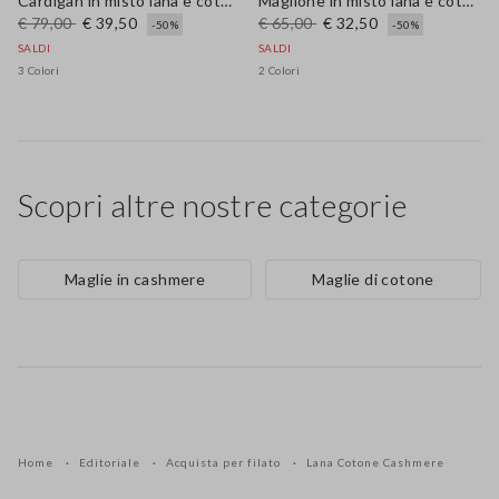
Cardigan in misto lana e cotone azzurro regular fit
Maglione in misto lana e cotone marrone regular fit
€ 79,00
€ 39,50
€ 65,00
€ 32,50
-50%
-50%
SALDI
SALDI
3 Colori
2 Colori
Scopri altre nostre categorie
Maglie in cashmere
Maglie di cotone
Home
Editoriale
Acquista per filato
Lana Cotone Cashmere