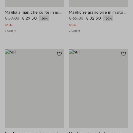
Maglia a maniche corte in misto lana marrone regular fit
Maglione arancione in misto lana e cotone regular fit
€ 59,00
€ 29,50
€ 65,00
€ 32,50
-50%
-50%
SALDI
SALDI
3 Colori
2 Colori