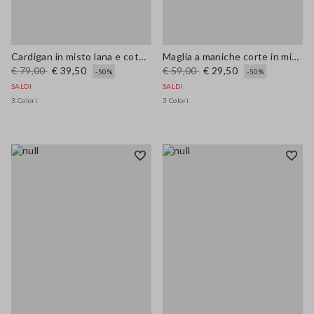
Cardigan in misto lana e cotone marrone regular fit
Maglia a maniche corte in misto lana blu regular fit
€ 79,00
€ 39,50
€ 59,00
€ 29,50
-50%
-50%
SALDI
SALDI
3 Colori
3 Colori