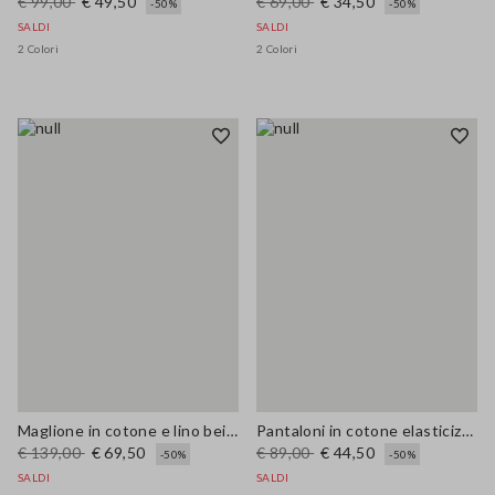
€ 99,00
€ 49,50
€ 69,00
€ 34,50
-50%
-50%
SALDI
SALDI
2 Colori
2 Colori
Maglione in cotone e lino beige regular fit con motivo traforato
Pantaloni in cotone elasticizzato beige
€ 139,00
€ 69,50
€ 89,00
€ 44,50
-50%
-50%
SALDI
SALDI