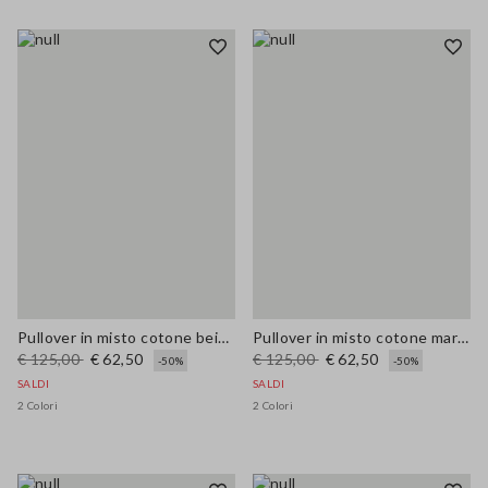
Pullover in misto cotone beige regular fit con motivo a quadri
Pullover in misto cotone marrone regular fit con motivo a quadri
€ 125,00
€ 62,50
€ 125,00
€ 62,50
-50%
-50%
SALDI
SALDI
2 Colori
2 Colori