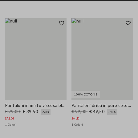
100% COTONE
Pantaloni in misto viscosa blu regular fit
Pantaloni dritti in puro cotone beige
€ 79,00
€ 39,50
€ 99,00
€ 49,50
-50%
-50%
SALDI
SALDI
1 Colori
1 Colori