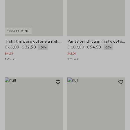
100% COTONE
T-shirt in puro cotone a righe multicolor oversize fit
Pantaloni dritti in misto cotone e lino verdi regular fit
€ 65,00
€ 32,50
€ 109,00
€ 54,50
-50%
-50%
SALDI
SALDI
2 Colori
3 Colori