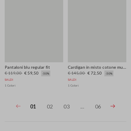
Pantaloni blu regular fit
Cardigan in misto cotone multicolor oversize fit con ricami
€ 119,00
€ 59,50
€ 145,00
€ 72,50
-50%
-50%
SALDI
SALDI
1 Colori
1 Colori
01
02
03
...
06