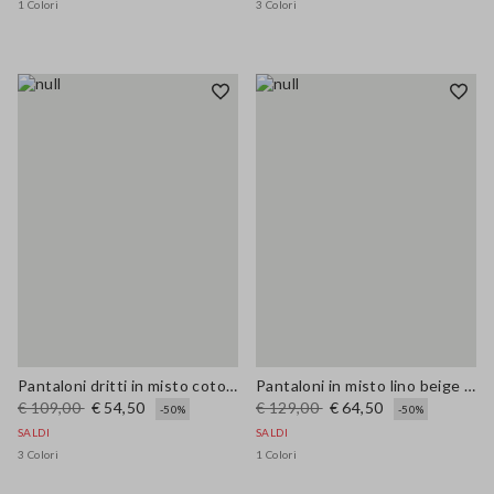
1 Colori
3 Colori
Pantaloni dritti in misto cotone e lino viola regular fit
Pantaloni in misto lino beige wide leg
€ 109,00
€ 54,50
€ 129,00
€ 64,50
-50%
-50%
SALDI
SALDI
3 Colori
1 Colori