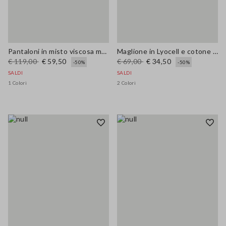
Pantaloni in misto viscosa marrone regular fit
Maglione in Lyocell e cotone marrone regular fit con scollo a V
€ 119,00
€ 59,50
€ 69,00
€ 34,50
-50%
-50%
SALDI
SALDI
1 Colori
2 Colori