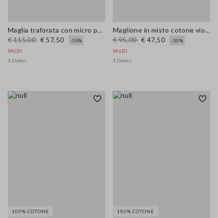
Maglia traforata con micro paillettes
Maglione in misto cotone viola regular fit con motivo mesh
€ 115,00
€ 57,50
€ 95,00
€ 47,50
-50%
-50%
SALDI
SALDI
1 Colori
1 Colori
100% COTONE
100% COTONE