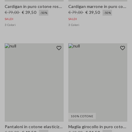
Cardigan in puro cotone rosso oversize fit con zip
Cardigan marrone in puro cotone oversize fit
€ 79,00
€ 39,50
€ 79,00
€ 39,50
-50%
-50%
SALDI
SALDI
3 Colori
3 Colori
100% COTONE
Pantaloni in cotone elasticizzato beige wide leg
Maglia girocollo in puro cotone beige regular fit