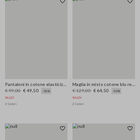
Pantaloni in cotone elasticizzato blu wide leg
Maglia in misto cotone blu regular fit con motivo mesh
€ 99,00
€ 49,50
€ 129,00
€ 64,50
-50%
-50%
SALDI
SALDI
2 Colori
2 Colori