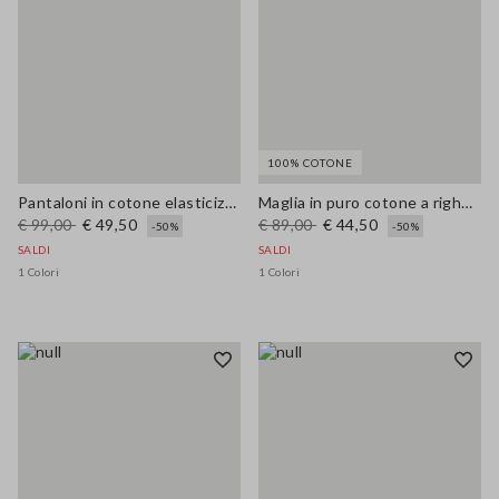
100% COTONE
Pantaloni in cotone elasticizzato verdi wide leg
Maglia in puro cotone a righe multicolor regular fit
€ 99,00
€ 49,50
€ 89,00
€ 44,50
-50%
-50%
SALDI
SALDI
1 Colori
1 Colori