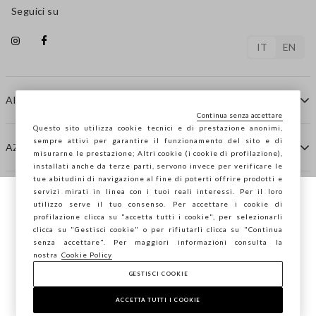
Seguici su
IT
EN
AIUTO
Continua senza accettare
Questo sito utilizza cookie tecnici e di prestazione anonimi,
sempre attivi per garantire il funzionamento del sito e di
AZIENDA
misurarne le prestazione; Altri cookie (i cookie di profilazione),
installati anche da terze parti, servono invece per verificare le
tue abitudini di navigazione al fine di poterti offrire prodotti e
servizi mirati in linea con i tuoi reali interessi. Per il loro
CONTATTI
utilizzo serve il tuo consenso. Per accettare i cookie di
Stai navigando su STEFANEL Italia, vuoi
profilazione clicca su "accetta tutti i cookie", per selezionarli
salvare la tua posizione?
clicca su "Gestisci cookie" o per rifiutarli clicca su "Continua
STEFANEL LOUNGE
senza accettare". Per maggiori informazioni consulta la
nostra
Cookie Policy
GESTISCI COOKIE
CONFERMA
Copyright © Ovs S.p.A. P.Iva 04240010274 - Cap. Soc.
290.923.470 -
2.4.0
ACCETTA TUTTI I COOKIE