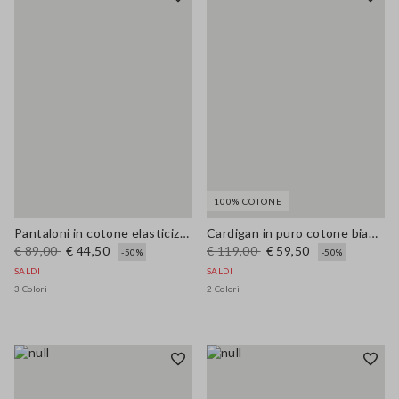
100% COTONE
Pantaloni in cotone elasticizzato blu
Cardigan in puro cotone bianco regular fit con bottoni
€ 89,00
€ 44,50
€ 119,00
€ 59,50
-50%
-50%
SALDI
SALDI
3 Colori
2 Colori