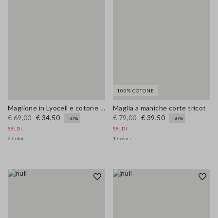
100% COTONE
Maglione in Lyocell e cotone blu regular fit con scollo a V
Maglia a maniche corte tricot
€ 69,00
€ 34,50
€ 79,00
€ 39,50
-50%
-50%
SALDI
SALDI
2 Colori
1 Colori