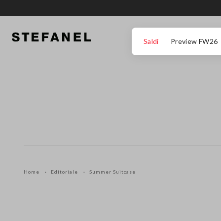
VAI AL CONTENUTO PRINCIPALE
SCENDI AL FONDO DELLA PAGINA
Saldi
Preview FW26
Home
Editoriale
Summer Suitcase