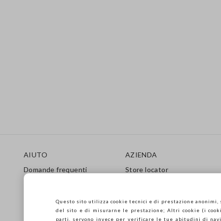
Footer
AIUTO
AZIENDA
Domande frequenti
Store locator
Spedizioni
Stampa
Resi
Condizioni di vendita
Gift Card
Franchising
Questo sito utilizza cookie tecnici e di prestazione anonimi,
del sito e di misurarne le prestazione; Altri cookie (i cooki
Care Guide
Accessibilità
parti, servono invece per verificare le tue abitudini di navi