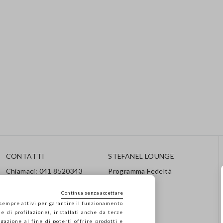
CONTATTI
STEFANEL LOUNGE
Chiamaci: 041 8520343
Programma Fedeltà
Inviaci una mail
Segui il tuo ordine / Reso
Continua senza accettare
 sempre attivi per garantire il funzionamento
e di profilazione), installati anche da terze
gazione al fine di poterti offrire prodotti e