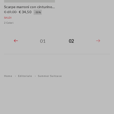
Scarpe marroni con cinturino in stile espadrillas
€ 69,00
€ 34,50
-50%
SALDI
2 Colori
01
02
Home
Editoriale
Summer Suitcase