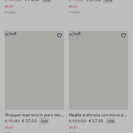
-50%
-50%
SALDI
SALDI
2 Colori
1 Colori
Shopper marrone in puro tessuto carta con frange e fiore
Maglia traforata con micro paillettes
€ 75,00
€ 37,50
€ 115,00
€ 57,50
-50%
-50%
SALDI
SALDI