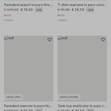
Pantaloni azzurri in puro lino wide leg
T-shirt marrone in puro cotone oversize fit con stampa
€ 149,00
€ 74,50
€ 39,00
€ 19,50
-50%
-50%
SALDI
SALDI
2 Colori
1 Colori
100% LINO
100% COTONE
Pantaloni marroni in puro lino regular fit
Tank top multicolor in puro cotone a maglia con spalline sottili
€ 149,00
€ 74,50
€ 75,00
€ 37,50