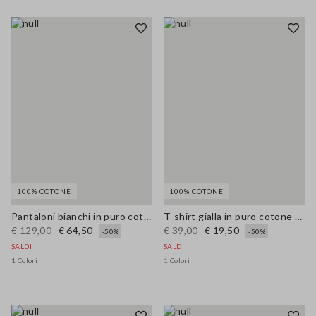
100% COTONE
100% COTONE
Pantaloni bianchi in puro cotone wide leg con ricami traforati
T-shirt gialla in puro cotone oversize fit con stampa
€ 129,00
€ 64,50
€ 39,00
€ 19,50
-50%
-50%
SALDI
SALDI
1 Colori
1 Colori