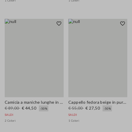
1 Colori
1 Colori
Camicia a maniche lunghe in puro ramiè beige a righe regular fit
Cappello fedora beige in puro tessuto carta con nastro fantasia
€ 89,00
€ 44,50
€ 55,00
€ 27,50
-50%
-50%
SALDI
SALDI
2 Colori
1 Colori