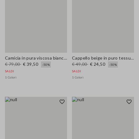
Camicia in pura viscosa bianca oversize fit
Cappello beige in puro tessuto carta con dettagli colorati
€ 79,00
€ 39,50
€ 49,00
€ 24,50
-50%
-50%
SALDI
SALDI
1 Colori
1 Colori