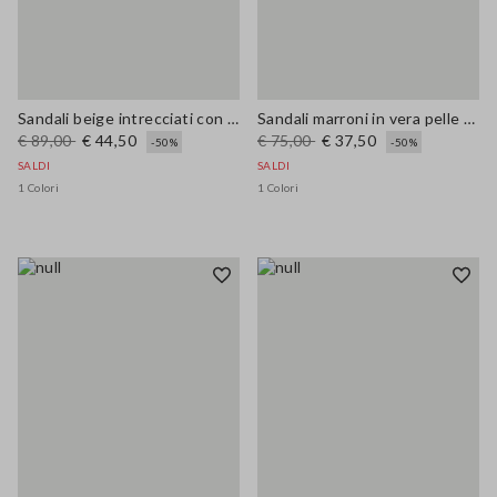
Sandali beige intrecciati con applicazioni floreali
Sandali marroni in vera pelle open toe
€ 89,00
€ 44,50
€ 75,00
€ 37,50
-50%
-50%
SALDI
SALDI
1 Colori
1 Colori