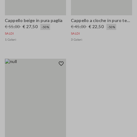
Cappello beige in pura paglia
Cappello a cloche in puro tessuto carta multicolor
€ 55,00
€ 27,50
€ 45,00
€ 22,50
-50%
-50%
SALDI
SALDI
1 Colori
3 Colori