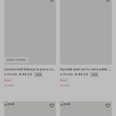
100% COTONE
Gonna midi bianca in puro cotone con ricami traforati
Sandali marroni in vera pelle con borchie
€ 99,00
€ 49,50
€ 99,00
€ 49,50
-50%
-50%
SALDI
SALDI
1 Colori
1 Colori