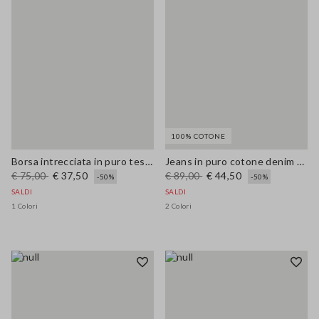
100% COTONE
Borsa intrecciata in puro tessuto carta multicolor
Jeans in puro cotone denim blu wide leg
€ 75,00
€ 37,50
€ 89,00
€ 44,50
-50%
-50%
SALDI
SALDI
1 Colori
2 Colori