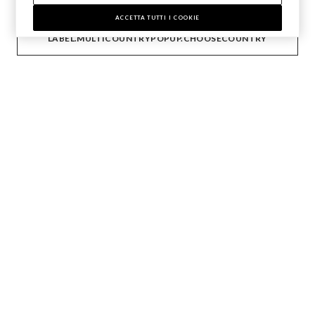
Seguici su
ACCETTA TUTTI I COOKIE
LABEL.MULTICOUNTRYPOPUP.CHOOSECOUNTRY
IT
EN
AIUTO
AZIENDA
CONTATTI
STEFANEL LOUNGE
Copyright © Ovs S.p.A. P.Iva 04240010274 - Cap. Soc.
290.923.470 -
2.4.0