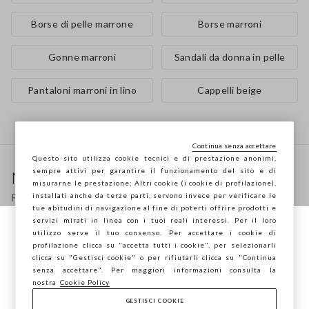
Borse di pelle marrone
Borse marroni
Gonne marroni
Sandali da donna in pelle
Pantaloni marroni in lino
Cappelli beige
Continua senza accettare
Footer
Questo sito utilizza cookie tecnici e di prestazione anonimi,
sempre attivi per garantire il funzionamento del sito e di
Newsletter
misurarne le prestazione; Altri cookie (i cookie di profilazione),
Ricevi informazioni su nuovi drop, collezioni e
installati anche da terze parti, servono invece per verificare le
tue abitudini di navigazione al fine di poterti offrire prodotti e
promozioni. Per te -10% di sconto.
servizi mirati in linea con i tuoi reali interessi. Per il loro
utilizzo serve il tuo consenso. Per accettare i cookie di
Stai navigando su STEFANEL Italia, vuoi
profilazione clicca su "accetta tutti i cookie", per selezionarli
salvare la tua posizione?
clicca su "Gestisci cookie" o per rifiutarli clicca su "Continua
FOOTER.NEWSLETTER.SUBSCRIBE
senza accettare". Per maggiori informazioni consulta la
nostra
Cookie Policy
GESTISCI COOKIE
CONFERMA