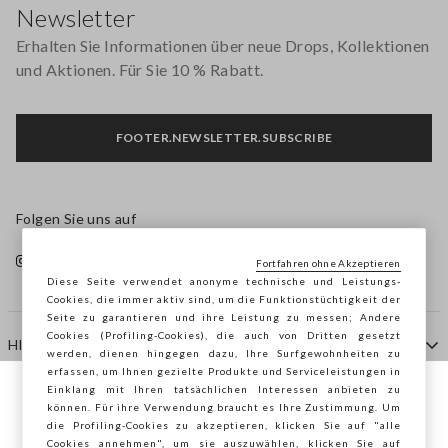
Newsletter
Erhalten Sie Informationen über neue Drops, Kollektionen
und Aktionen. Für Sie 10 % Rabatt.
FOOTER.NEWSLETTER.SUBSCRIBE
Folgen Sie uns auf
Fortfahren ohne Akzeptieren
Diese Seite verwendet anonyme technische und Leistungs-
Cookies, die immer aktiv sind, um die Funktionstüchtigkeit der
Seite zu garantieren und ihre Leistung zu messen; Andere
Cookies (Profiling-Cookies), die auch von Dritten gesetzt
HILFE
werden, dienen hingegen dazu, Ihre Surfgewohnheiten zu
erfassen, um Ihnen gezielte Produkte und Serviceleistungen in
Einklang mit Ihren tatsächlichen Interessen anbieten zu
Sie surfen auf der Seite von STEFANEL
können. Für ihre Verwendung braucht es Ihre Zustimmung. Um
AGENTUR
die Profiling-Cookies zu akzeptieren, klicken Sie auf "alle
Deutschland, möchten Sie Ihren Standort
Cookies annehmen", um sie auszuwählen, klicken Sie auf