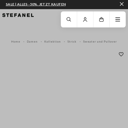
SALE | ALLES -50%. JETZT KAUFEN
ZUM HAUPTINHALT SPRINGEN
GEHEN SIE ZUM ENDE DER SEITE
Home
Damen
Kollektion
Strick
Sweater und Pullover