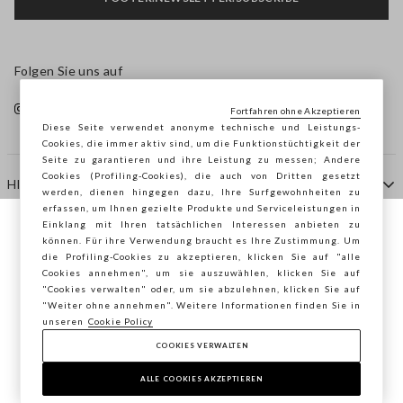
Folgen Sie uns auf
Fortfahren ohne Akzeptieren
Diese Seite verwendet anonyme technische und Leistungs-
Cookies, die immer aktiv sind, um die Funktionstüchtigkeit der
Seite zu garantieren und ihre Leistung zu messen; Andere
Cookies (Profiling-Cookies), die auch von Dritten gesetzt
HILFE
werden, dienen hingegen dazu, Ihre Surfgewohnheiten zu
erfassen, um Ihnen gezielte Produkte und Serviceleistungen in
Einklang mit Ihren tatsächlichen Interessen anbieten zu
Sie surfen auf der Seite von STEFANEL
können. Für ihre Verwendung braucht es Ihre Zustimmung. Um
AGENTUR
die Profiling-Cookies zu akzeptieren, klicken Sie auf "alle
Deutschland, möchten Sie Ihren Standort
Cookies annehmen", um sie auszuwählen, klicken Sie auf
speichern?
"Cookies verwalten" oder, um sie abzulehnen, klicken Sie auf
KONTAKTE
"Weiter ohne annehmen". Weitere Informationen finden Sie in
unseren
Cookie Policy
COOKIES VERWALTEN
BESTÄTIGEN
Copyright © Ovs S.p.A. MwSt.-Nr. 04240010274 - Kap.
Kap. 290.923.470 -
2.4.0
ALLE COOKIES AKZEPTIEREN