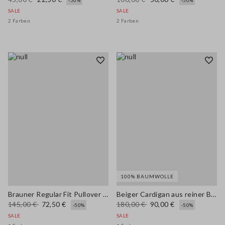
-50%
-50%
SALE
SALE
2 Farben
2 Farben
100% BAUMWOLLE
Brauner Regular Fit Pullover mit Polokragen
Beiger Cardigan aus reiner Baumwolle mit regulärer Passform
145,00 €
72,50 €
180,00 €
90,00 €
-50%
-50%
SALE
SALE