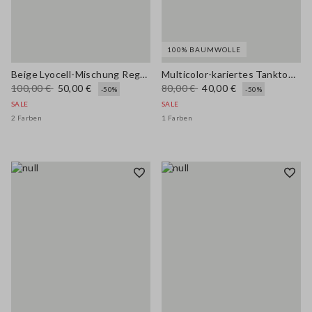
100% BAUMWOLLE
Beige Lyocell-Mischung Regular Fit Hemd
Multicolor-kariertes Tanktop aus reiner Baumwolle im Regular Fit
100,00 €
50,00 €
80,00 €
40,00 €
-50%
-50%
SALE
SALE
2 Farben
1 Farben