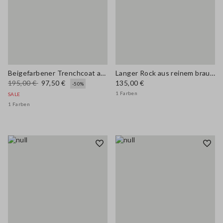
Beigefarbener Trenchcoat aus Baumwollmix, normale Passform
Langer Rock aus reinem braunen Acetat Regular Fit
195,00 €
97,50 €
135,00 €
-50%
1 Farben
SALE
1 Farben