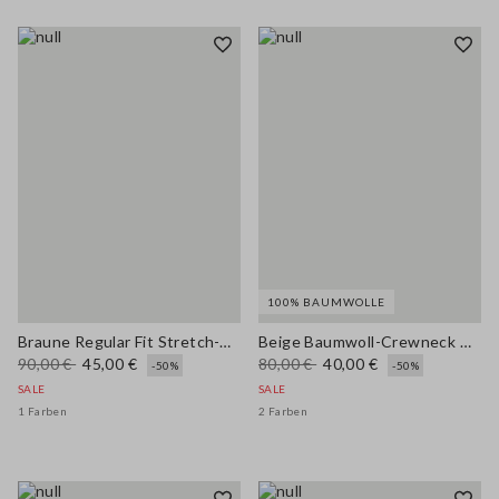
100% BAUMWOLLE
Braune Regular Fit Stretch-Viskosehose
Beige Baumwoll-Crewneck mit regulärer Passform
90,00 €
45,00 €
80,00 €
40,00 €
-50%
-50%
SALE
SALE
1 Farben
2 Farben