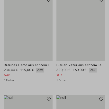
Braunes Hemd aus echtem Leder, Regular Fit
Blauer Blazer aus echtem Leder mit regulärer Passform
230,00 €
115,00 €
320,00 €
160,00 €
-50%
-50%
SALE
SALE
1 Farben
1 Farben