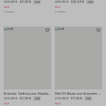
135,00 €
67,50 €
205,00 €
102,50 €
-50%
-50%
SALE
SALE
2 Farben
1 Farben
Braunes Tanktop aus Alpaka-Mischgewebe und Leinen im Regular Fit
Slim Fit Blazer aus braunem Viskose-Mix
135,00 €
67,50 €
195,00 €
97,50 €
-50%
-50%
SALE
SALE