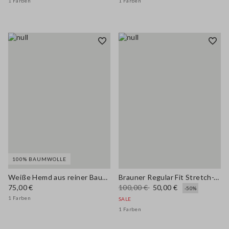
1 Farben
1 Farben
100% BAUMWOLLE
Weiße Hemd aus reiner Baumwolle im Regular Fit
Brauner Regular Fit Stretch-Viskose-Blazer
75,00 €
100,00 €
50,00 €
-50%
1 Farben
SALE
1 Farben