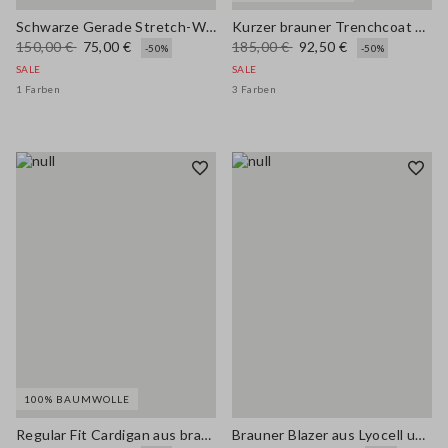
Schwarze Gerade Stretch-Wollmischung-Hose
Kurzer brauner Trenchcoat aus reiner Baumwolle, Regular Fit
150,00 €
75,00 €
185,00 €
92,50 €
-50%
-50%
SALE
SALE
1 Farben
3 Farben
100% BAUMWOLLE
Regular Fit Cardigan aus brauner Baumwolle mit Knöpfen
Brauner Blazer aus Lyocell und Hanf in Regular Fit mit Gürtel