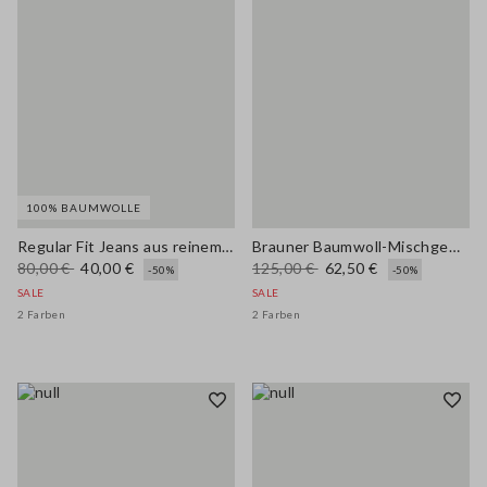
100% BAUMWOLLE
Regular Fit Jeans aus reinem blauen Baumwollstoff
Brauner Baumwoll-Mischgewebe Regular Fit Cardigan mit Taschen
80,00 €
40,00 €
125,00 €
62,50 €
-50%
-50%
SALE
SALE
2 Farben
2 Farben