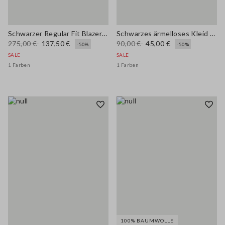
Schwarzer Regular Fit Blazer mit funkelnden Details
Schwarzes ärmelloses Kleid aus elastischer Viskose in Slim Fit
275,00 €
137,50 €
90,00 €
45,00 €
-50%
-50%
SALE
SALE
1 Farben
1 Farben
100% BAUMWOLLE