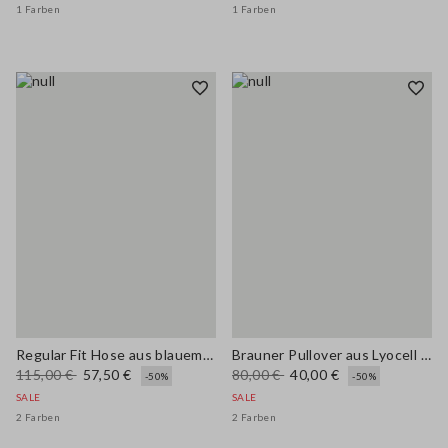
1 Farben
1 Farben
Regular Fit Hose aus blauem Stretch-Baumwollstoff
Brauner Pullover aus Lyocell und Baumwolle in Regular Fit mit V-Ausschnitt
115,00 €
57,50 €
80,00 €
40,00 €
-50%
-50%
SALE
SALE
2 Farben
2 Farben