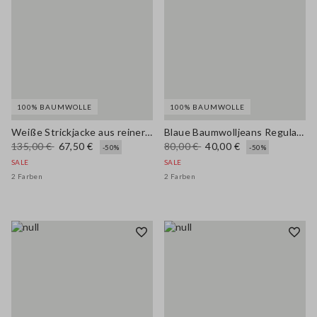
100% BAUMWOLLE
100% BAUMWOLLE
Weiße Strickjacke aus reiner Baumwolle, Regular Fit mit Knöpfen
Blaue Baumwolljeans Regular Fit
135,00 €
67,50 €
80,00 €
40,00 €
-50%
-50%
SALE
SALE
2 Farben
2 Farben