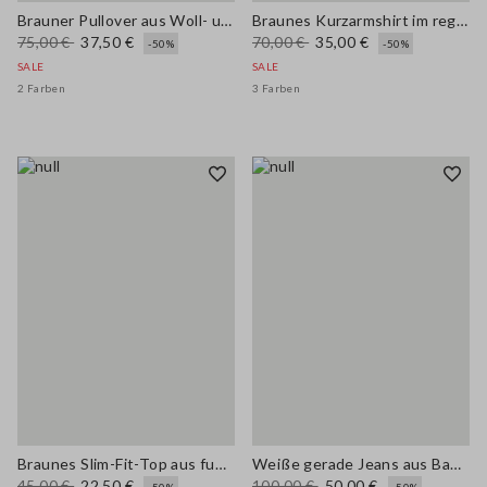
Brauner Pullover aus Woll- und Baumwollmischung im Regular Fit
Braunes Kurzarmshirt im regulären Fit aus Wollmischung
75,00 €
37,50 €
70,00 €
35,00 €
-50%
-50%
SALE
SALE
2 Farben
3 Farben
Braunes Slim-Fit-Top aus funkelndem Viskosemix
Weiße gerade Jeans aus Baumwoll- und Lyocellmischung
45,00 €
22,50 €
100,00 €
50,00 €