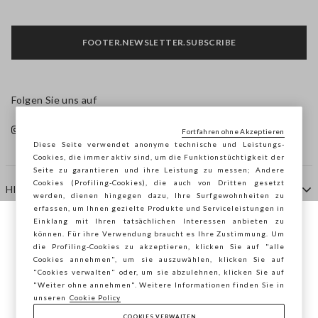
FOOTER.NEWSLETTER.SUBSCRIBE
Folgen Sie uns auf
Fortfahren ohne Akzeptieren
Diese Seite verwendet anonyme technische und Leistungs-
Cookies, die immer aktiv sind, um die Funktionstüchtigkeit der
Seite zu garantieren und ihre Leistung zu messen; Andere
Cookies (Profiling-Cookies), die auch von Dritten gesetzt
HILFE
werden, dienen hingegen dazu, Ihre Surfgewohnheiten zu
erfassen, um Ihnen gezielte Produkte und Serviceleistungen in
Einklang mit Ihren tatsächlichen Interessen anbieten zu
Sie surfen auf der Seite von STEFANEL
können. Für ihre Verwendung braucht es Ihre Zustimmung. Um
AGENTUR
die Profiling-Cookies zu akzeptieren, klicken Sie auf "alle
Deutschland, möchten Sie Ihren Standort
Cookies annehmen", um sie auszuwählen, klicken Sie auf
speichern?
"Cookies verwalten" oder, um sie abzulehnen, klicken Sie auf
KONTAKTE
"Weiter ohne annehmen". Weitere Informationen finden Sie in
unseren
Cookie Policy
COOKIES VERWALTEN