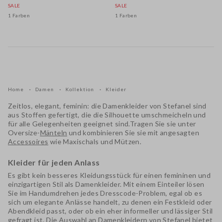
SALE
SALE
1 Farben
1 Farben
Home
Damen
Kollektion
Kleider
Zeitlos, elegant, feminin: die
Damenkleider von Stefanel
sind
aus Stoffen gefertigt, die die Silhouette umschmeicheln und
für alle Gelegenheiten geeignet sind.Tragen Sie sie unter
Oversize-
Mänteln
und kombinieren Sie sie mit
angesagten
Accessoires
wie
Maxischals
und
Mützen
.
Kleider für jeden Anlass
Es gibt kein besseres Kleidungsstück für einen femininen und
einzigartigen Stil als
Damenkleider
. Mit einem Einteiler lösen
Sie im Handumdrehen jedes Dresscode-Problem, egal ob es
sich um elegante Anlässe handelt, zu denen ein
Festkleid
oder
Abendkleid
passt, oder ob ein eher
informeller und lässiger
Stil
gefragt ist. Die Auswahl an
Damenkleidern von Stefanel
bietet