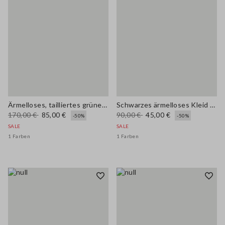
Ärmelloses, tailliertes grünes Leinenmischkleid mit Gürtel
Schwarzes ärmelloses Kleid aus elastischer Viskose in Slim Fit
170,00 €
85,00 €
90,00 €
45,00 €
-50%
-50%
SALE
SALE
1 Farben
1 Farben