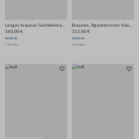
Langes braunes Satinkleid aus Viskosemix mit Spitze
Braunes, figurbetontes Kleid aus Viskosemix mit Spitzeinsätzen
160,00 €
115,00 €
NEW IN
NEW IN
1 Farben
1 Farben