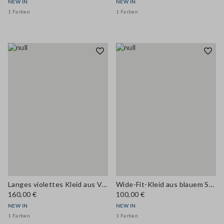
NEW IN
NEW IN
1 Farben
1 Farben
Langes violettes Kleid aus Viskosemix
Wide-Fit-Kleid aus blauem Stretch-Baumwoll-Denim
160,00 €
100,00 €
NEW IN
NEW IN
1 Farben
1 Farben