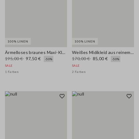
100% LINEN
100% LINEN
Ärmelloses braunes Maxi-Kleid aus reinem Leinen, Regular Fit
Weißes Midikleid aus reinem Leinen mit schmalen Trägern
195,00 €
97,50 €
170,00 €
85,00 €
-50%
-50%
SALE
SALE
1 Farben
2 Farben