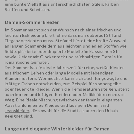
eine bunte Vielfalt aus unterschiedlichsten Stilen, Farben,
Stoffen und Schnitten.
Damen-Sommerkleider
Im Sommer macht sich der Wunsch nach einer
frischen und
leichten Bekleidung
breit, ohne dass man dabei auf Stil und
Eleganz verzichten muss. Stefanel bietet eine breite Auswahl
an langen Sommerkleidern aus leichten und edlen Stoffen wie
Seide
, plissierte oder drapierte Modelle im
klassischen Stil
sowie Kleider mit Glockenrock und reichhaltigen Details für
romantische Gemüter.
Der Sommer ist die ideale Jahreszeit für reine, weiße Kleider
aus frischem
Leinen
oder lange Modelle mit
lebendigen
Blumenmustern
. Wer möchte, kann sich auch für gewagte und
kräftige Farben entscheiden, zum Beispiel für
sonnengelbe
oder
feuerrote Kleider
. Wenn die Temperaturen steigen, steht
auch kurzen und luftigen Kleidern oder
Midikleidern
nichts im
Weg. Eine ideale Mischung zwischen der feminin-eleganten
Ausstrahlung eines Kleides und lässigem Denim sind
Jeanskleider
, die sowohl für die Stadt als auch den Urlaub
geeignet sind.
Lange und elegante Winterkleider für Damen