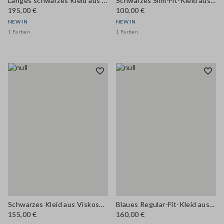
Langes schwarzes Kleid aus Lochstrick in Baumwoll-Viscose-Mix
Schwarzes Slim-Fit-Kleid aus Stretch-Viskose mit Rundhalsausschnitt
195,00 €
100,00 €
NEW IN
NEW IN
1 Farben
1 Farben
Schwarzes Kleid aus Viskosemischung mit langen Ärmeln, Regular Fit
Blaues Regular-Fit-Kleid aus Viskosemix
155,00 €
160,00 €