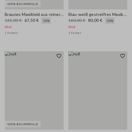
100% BAUMWOLLE
Braunes Maxikleid aus reiner Baumwolle mit schmalen Trägern, Relaxed Fit
Blau-weiß gestreiftes Maxikleid aus Viskosemix, Regular Fit
135,00 €
67,50 €
160,00 €
80,00 €
-50%
-50%
SALE
SALE
1 Farben
1 Farben
100% BAUMWOLLE