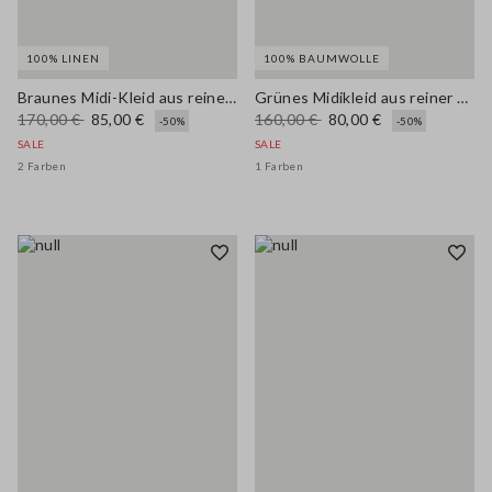
100% LINEN
100% BAUMWOLLE
Braunes Midi-Kleid aus reinem Leinen mit feinen Trägern
Grünes Midikleid aus reiner Baumwolle im Regular Fit mit Lochstickerei (Sangallo)
170,00 €
85,00 €
160,00 €
80,00 €
-50%
-50%
SALE
SALE
2 Farben
1 Farben