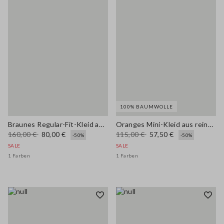
100% BAUMWOLLE
Braunes Regular-Fit-Kleid aus Leinen-Viskose-Mischung mit tiefem V-Ausschnitt
Oranges Mini-Kleid aus reiner Baumwolle mit Lochstickerei, Regular Fit
160,00 €
80,00 €
115,00 €
57,50 €
-50%
-50%
SALE
SALE
1 Farben
1 Farben