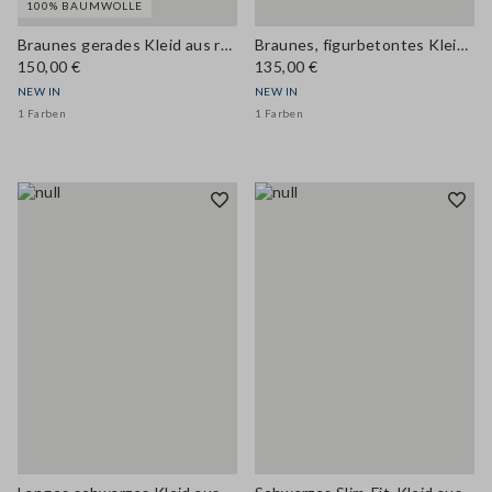
100% BAUMWOLLE
Braunes gerades Kleid aus reiner Baumwolle mit Gürtel
Braunes, figurbetontes Kleid aus elastischer Viskose mit strukturiertem Stehkragen
150,00 €
135,00 €
NEW IN
NEW IN
1 Farben
1 Farben