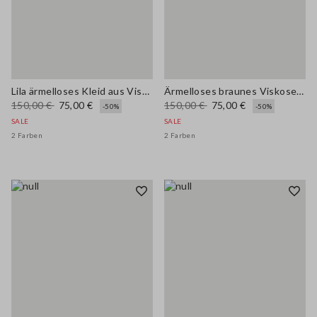
Lila ärmelloses Kleid aus Viskose-Mischung, normale Passform
Ärmelloses braunes Viskose-Mischkleid im Regular Fit
150,00 €
75,00 €
150,00 €
75,00 €
-50%
-50%
SALE
SALE
2 Farben
2 Farben