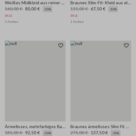
Weißes Midikleid aus reiner Baumwolle mit weiter Passform und V-Ausschnitt
Braunes Slim-Fit-Kleid aus elastischem Leinen-Viskose-Mix
160,00 €
80,00 €
135,00 €
67,50 €
-50%
-50%
SALE
SALE
1 Farben
1 Farben
Ärmelloses, mehrfarbiges Baumwollmischkleid im regulären Schnitt
Braunes ärmelloses Slim Fit Kleid aus echtem Leder mit V-Ausschnitt
185,00 €
92,50 €
275,00 €
137,50 €
-50%
-50%