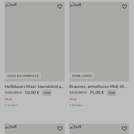
100% BAUMWOLLE
100% LINEN
Hellblaues Maxi-Jeanskleid aus reiner Baumwolle, Regular Fit mit Gürtel
Braunes, ärmelloses Midi-Kleid aus reinem Leinen in Regular Fit
100,00 €
50,00 €
150,00 €
75,00 €
-50%
-50%
SALE
SALE
1 Farben
1 Farben