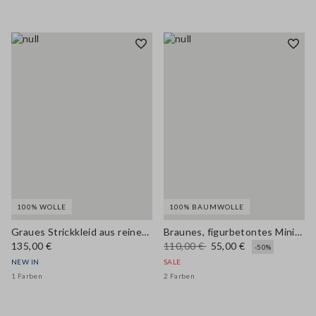
100% WOLLE
100% BAUMWOLLE
Graues Strickkleid aus reiner Wolle
Braunes, figurbetontes Mini-Kleid aus reiner Baumwolle mit Reißverschluss
135,00 €
110,00 €
55,00 €
-50%
NEW IN
SALE
1 Farben
2 Farben