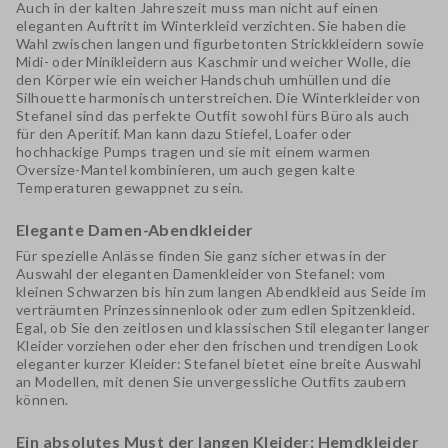
Auch in der kalten Jahreszeit muss man nicht auf einen
eleganten Auftritt im
Winterkleid
verzichten. Sie haben die
Wahl zwischen langen und figurbetonten Strickkleidern sowie
Midi- oder Minikleidern aus Kaschmir und weicher Wolle, die
den Körper wie ein weicher Handschuh umhüllen und die
Silhouette harmonisch unterstreichen. Die Winterkleider von
Stefanel sind das perfekte Outfit sowohl fürs Büro als auch
für den Aperitif. Man kann dazu
Stiefel, Loafer oder
hochhackige Pumps
tragen und sie mit einem warmen
Oversize-Mantel kombinieren, um auch gegen kalte
Temperaturen gewappnet zu sein.
Elegante Damen-Abendkleider
Für spezielle Anlässe finden Sie ganz sicher etwas in der
Auswahl der
eleganten Damenkleider von Stefanel
: vom
kleinen Schwarzen
bis hin zum langen Abendkleid aus Seide im
verträumten Prinzessinnenlook oder zum edlen Spitzenkleid.
Egal, ob Sie den zeitlosen und klassischen Stil
eleganter langer
Kleider
vorziehen oder eher den frischen und trendigen Look
eleganter kurzer Kleider
: Stefanel bietet eine breite Auswahl
an Modellen, mit denen Sie unvergessliche Outfits zaubern
können.
Ein absolutes Must der langen Kleider: Hemdkleider