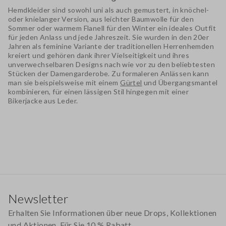
Hemdkleider
sind sowohl uni als auch gemustert, in knöchel-
oder knielanger Version, aus leichter Baumwolle für den
Sommer oder warmem Flanell für den Winter ein ideales Outfit
für jeden Anlass und jede Jahreszeit. Sie wurden in den 20er
Jahren als feminine Variante der traditionellen Herrenhemden
kreiert und gehören dank ihrer Vielseitigkeit und ihres
unverwechselbaren Designs nach wie vor zu den beliebtesten
Stücken der Damengarderobe. Zu formaleren Anlässen kann
man sie beispielsweise mit einem
Gürtel
und Übergangsmantel
kombinieren, für einen lässigen Stil hingegen mit einer
Bikerjacke aus Leder.
Footer
Newsletter
Erhalten Sie Informationen über neue Drops, Kollektionen
und Aktionen. Für Sie 10 % Rabatt.