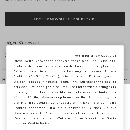
FOOTER.NEWSLETTER.SUBSCRIBE
Folgen Sie uns auf
Fortfahren ohne Akzeptieren
Diese Seite verwendet anonyme technische und Leistungs-
Cookies, die immer aktiv sind, um die Funktionstüchtigkeit der
Seite zu garantieren und ihre Leistung zu messen; Andere
Cookies (Profiling-Cookies), die auch von Dritten gesetzt
HILFE
werden, dienen hingegen dazu, Ihre Surfgewohnheiten zu
erfassen, um Ihnen gezielte Produkte und Serviceleistungen in
Einklang mit Ihren tatsächlichen Interessen anbieten zu
Sie surfen auf der Seite von STEFANEL
können. Für ihre Verwendung braucht es Ihre Zustimmung. Um
AGENTUR
die Profiling-Cookies zu akzeptieren, klicken Sie auf "alle
Deutschland, möchten Sie Ihren Standort
Cookies annehmen", um sie auszuwählen, klicken Sie auf
speichern?
"Cookies verwalten" oder, um sie abzulehnen, klicken Sie auf
KONTAKTE
"Weiter ohne annehmen". Weitere Informationen finden Sie in
unseren
Cookie Policy