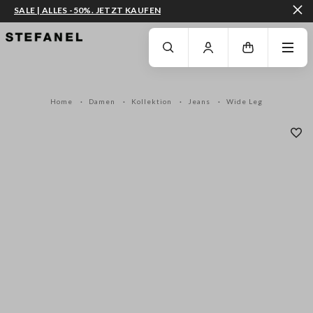
SALE | ALLES -50%. JETZT KAUFEN
ZUM HAUPTINHALT SPRINGEN
GEHEN SIE ZUM ENDE DER SEITE
Home
Damen
Kollektion
Jeans
Wide Leg