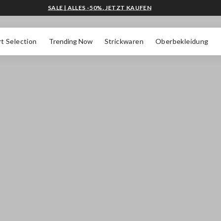
SALE | ALLES -50%. JETZT KAUFEN
t Selection
Trending Now
Strickwaren
Oberbekleidung