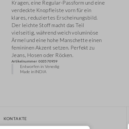
Kragen, eine Regular-Passform und eine
verdeckte Knopfleiste vorn für ein
klares, reduziertes Erscheinungsbild.
Der leichte Stoff macht das Teil
vielseitig, während weich voluminöse
Ärmel und eine hohe Manschette einen
femininen Akzent setzen. Perfekt zu
Jeans, Hosen oder Röcken.
Artikelnummer
003570959
Entworfen in Venedig
Made in
INDIA
KONTAKTE
Rufen Sie Uns An: 041