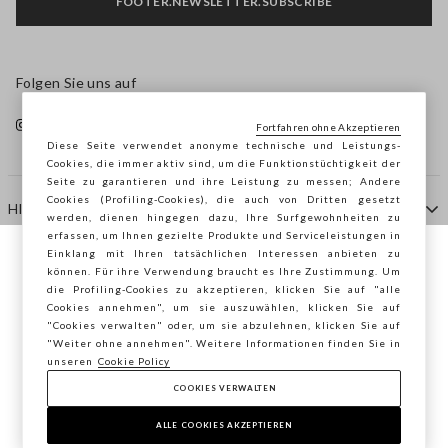
FOOTER.NEWSLETTER.SUBSCRIBE
Folgen Sie uns auf
Fortfahren ohne Akzeptieren
Diese Seite verwendet anonyme technische und Leistungs-
Cookies, die immer aktiv sind, um die Funktionstüchtigkeit der
Seite zu garantieren und ihre Leistung zu messen; Andere
Cookies (Profiling-Cookies), die auch von Dritten gesetzt
HILFE
werden, dienen hingegen dazu, Ihre Surfgewohnheiten zu
erfassen, um Ihnen gezielte Produkte und Serviceleistungen in
Einklang mit Ihren tatsächlichen Interessen anbieten zu
Sie surfen auf der Seite von STEFANEL
können. Für ihre Verwendung braucht es Ihre Zustimmung. Um
AGENTUR
die Profiling-Cookies zu akzeptieren, klicken Sie auf "alle
Deutschland, möchten Sie Ihren Standort
Cookies annehmen", um sie auszuwählen, klicken Sie auf
speichern?
"Cookies verwalten" oder, um sie abzulehnen, klicken Sie auf
KONTAKTE
"Weiter ohne annehmen". Weitere Informationen finden Sie in
unseren
Cookie Policy
COOKIES VERWALTEN
BESTÄTIGEN
Copyright © Ovs S.p.A. MwSt.-Nr. 04240010274 - Kap.
Kap. 290.923.470 -
2.4.0
ALLE COOKIES AKZEPTIEREN