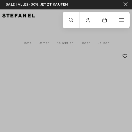
SALE | ALLES -50%. JETZT KAUFEN
ZUM HAUPTINHALT SPRINGEN
GEHEN SIE ZUM ENDE DER SEITE
Home
Damen
Kollektion
Hosen
Balloon