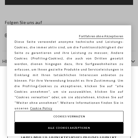
Folgen Sie uns auf
Fortfahren ohne Akzeptieren
Diese Seite verwendet anonyme technische und Leistungs-
Cookies, die immer aktiv sind, um die Funktionstüchtigkeit der
Seite zu garantieren und ihre Leistung zu messen; Andere
Cookies (Profiling-Cookies), die auch von Dritten gesetzt
HILFE
werden, dienen hingegen dazu, Ihre Surfgewohnheiten zu
erfassen, um Ihnen gezielte Produkte und Serviceleistungen in
Einklang mit Ihren tatsächlichen Interessen anbieten zu
Sie surfen auf der Seite von STEFANEL
können. Für ihre Verwendung braucht es Ihre Zustimmung. Um
AGENTUR
die Profiling-Cookies zu akzeptieren, klicken Sie auf "alle
Deutschland, möchten Sie Ihren Standort
Cookies annehmen", um sie auszuwählen, klicken Sie auf
speichern?
"Cookies verwalten" oder, um sie abzulehnen, klicken Sie auf
KONTAKTE
"Weiter ohne annehmen". Weitere Informationen finden Sie in
unseren
Cookie Policy
COOKIES VERWALTEN
BESTÄTIGEN
Copyright © Ovs S.p.A. MwSt.-Nr. 04240010274 - Kap.
Kap. 290.923.470 -
2.4.0
ALLE COOKIES AKZEPTIEREN
footer.item.country
Deutschland
LABEL.MULTICOUNTRYPOPUP.CHOOSECOUNTRY