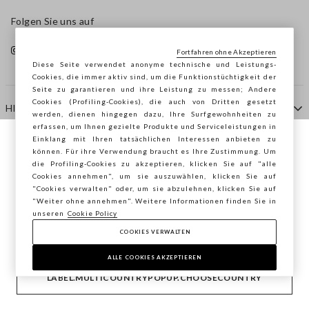
Folgen Sie uns auf
Fortfahren ohne Akzeptieren
Diese Seite verwendet anonyme technische und Leistungs-
Cookies, die immer aktiv sind, um die Funktionstüchtigkeit der
Seite zu garantieren und ihre Leistung zu messen; Andere
Cookies (Profiling-Cookies), die auch von Dritten gesetzt
HILFE
werden, dienen hingegen dazu, Ihre Surfgewohnheiten zu
erfassen, um Ihnen gezielte Produkte und Serviceleistungen in
Einklang mit Ihren tatsächlichen Interessen anbieten zu
Sie surfen auf der Seite von STEFANEL
können. Für ihre Verwendung braucht es Ihre Zustimmung. Um
AGENTUR
die Profiling-Cookies zu akzeptieren, klicken Sie auf "alle
Deutschland, möchten Sie Ihren Standort
Cookies annehmen", um sie auszuwählen, klicken Sie auf
speichern?
"Cookies verwalten" oder, um sie abzulehnen, klicken Sie auf
KONTAKTE
"Weiter ohne annehmen". Weitere Informationen finden Sie in
unseren
Cookie Policy
COOKIES VERWALTEN
BESTÄTIGEN
Copyright © Ovs S.p.A. MwSt.-Nr. 04240010274 - Kap.
Kap. 290.923.470 -
2.4.0
ALLE COOKIES AKZEPTIEREN
footer.item.country
Deutschland
LABEL.MULTICOUNTRYPOPUP.CHOOSECOUNTRY