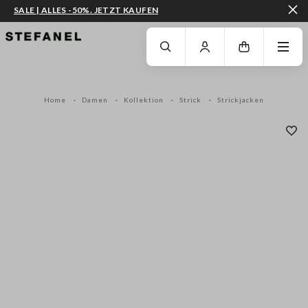
SALE | ALLES -50%. JETZT KAUFEN
ZUM HAUPTINHALT SPRINGEN
GEHEN SIE ZUM ENDE DER SEITE
Home
Damen
Kollektion
Strick
Strickjacken