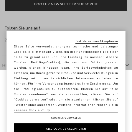
FOOTER.NEWSLETTER.SUBSCRIBE
Folgen Sie uns auf
Fortfahren ohne Akzeptieren
Diese Seite verwendet anonyme technische und Leistungs-
Cookies, die immer aktiv sind, um die Funktionstüchtigkeit der
Seite zu garantieren und ihre Leistung zu messen; Andere
Cookies (Profiling-Cookies), die auch von Dritten gesetzt
HILFE
werden, dienen hingegen dazu, Ihre Surfgewohnheiten zu
erfassen, um Ihnen gezielte Produkte und Serviceleistungen in
Einklang mit Ihren tatsächlichen Interessen anbieten zu
Sie surfen auf der Seite von STEFANEL
können. Für ihre Verwendung braucht es Ihre Zustimmung. Um
AGENTUR
die Profiling-Cookies zu akzeptieren, klicken Sie auf "alle
Österreich, möchten Sie Ihren Standort
Cookies annehmen", um sie auszuwählen, klicken Sie auf
speichern?
"Cookies verwalten" oder, um sie abzulehnen, klicken Sie auf
KONTAKTE
"Weiter ohne annehmen". Weitere Informationen finden Sie in
unseren
Cookie Policy
COOKIES VERWALTEN
BESTÄTIGEN
Copyright © Ovs S.p.A. MwSt.-Nr. 04240010274 - Kap.
Kap. 290.923.470 -
2.4.0
ALLE COOKIES AKZEPTIEREN