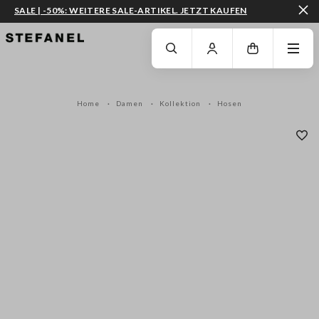
SALE | -50%: WEITERE SALE-ARTIKEL. JETZT KAUFEN
ZUM HAUPTINHALT SPRINGEN
GEHEN SIE ZUM ENDE DER SEITE
Home
Damen
Kollektion
Hosen