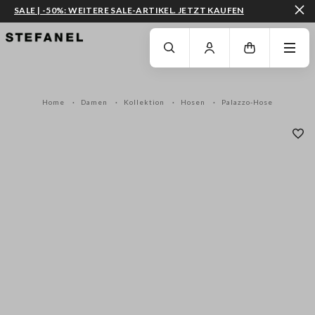
SALE | -50%: WEITERE SALE-ARTIKEL. JETZT KAUFEN
ZUM HAUPTINHALT SPRINGEN
GEHEN SIE ZUM ENDE DER SEITE
Home
Damen
Kollektion
Hosen
Palazzo-Hose