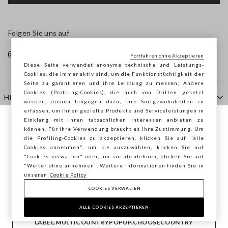
Folgen Sie uns auf
Fortfahren ohne Akzeptieren
Diese Seite verwendet anonyme technische und Leistungs-
Cookies, die immer aktiv sind, um die Funktionstüchtigkeit der
Seite zu garantieren und ihre Leistung zu messen; Andere
Cookies (Profiling-Cookies), die auch von Dritten gesetzt
HILFE
werden, dienen hingegen dazu, Ihre Surfgewohnheiten zu
erfassen, um Ihnen gezielte Produkte und Serviceleistungen in
Einklang mit Ihren tatsächlichen Interessen anbieten zu
Sie surfen auf der Seite von STEFANEL
können. Für ihre Verwendung braucht es Ihre Zustimmung. Um
AGENTUR
die Profiling-Cookies zu akzeptieren, klicken Sie auf "alle
Österreich, möchten Sie Ihren Standort
Cookies annehmen", um sie auszuwählen, klicken Sie auf
speichern?
"Cookies verwalten" oder, um sie abzulehnen, klicken Sie auf
KONTAKTE
"Weiter ohne annehmen". Weitere Informationen finden Sie in
unseren
Cookie Policy
COOKIES VERWALTEN
BESTÄTIGEN
Copyright © Ovs S.p.A. MwSt.-Nr. 04240010274 - Kap.
Kap. 290.923.470 -
2.4.0
ALLE COOKIES AKZEPTIEREN
footer.item.country
Österreich
LABEL.MULTICOUNTRYPOPUP.CHOOSECOUNTRY