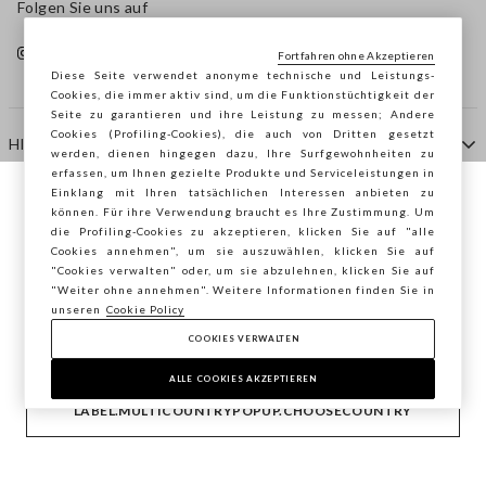
Folgen Sie uns auf
Fortfahren ohne Akzeptieren
Diese Seite verwendet anonyme technische und Leistungs-
Cookies, die immer aktiv sind, um die Funktionstüchtigkeit der
Seite zu garantieren und ihre Leistung zu messen; Andere
Cookies (Profiling-Cookies), die auch von Dritten gesetzt
HILFE
werden, dienen hingegen dazu, Ihre Surfgewohnheiten zu
erfassen, um Ihnen gezielte Produkte und Serviceleistungen in
Einklang mit Ihren tatsächlichen Interessen anbieten zu
Sie surfen auf der Seite von STEFANEL
können. Für ihre Verwendung braucht es Ihre Zustimmung. Um
AGENTUR
die Profiling-Cookies zu akzeptieren, klicken Sie auf "alle
Österreich, möchten Sie Ihren Standort
Cookies annehmen", um sie auszuwählen, klicken Sie auf
speichern?
"Cookies verwalten" oder, um sie abzulehnen, klicken Sie auf
KONTAKTE
"Weiter ohne annehmen". Weitere Informationen finden Sie in
unseren
Cookie Policy
COOKIES VERWALTEN
BESTÄTIGEN
Copyright © Ovs S.p.A. MwSt.-Nr. 04240010274 - Kap.
Kap. 290.923.470 -
2.4.0
ALLE COOKIES AKZEPTIEREN
footer.item.country
Österreich
LABEL.MULTICOUNTRYPOPUP.CHOOSECOUNTRY