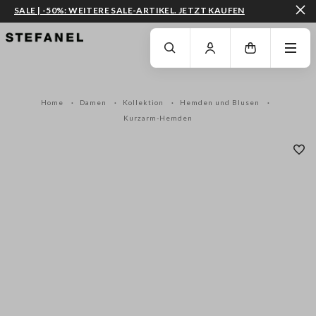
SALE | -50%: WEITERE SALE-ARTIKEL. JETZT KAUFEN
ZUM HAUPTINHALT SPRINGEN
GEHEN SIE ZUM ENDE DER SEITE
Home
Damen
Kollektion
Hemden und Blusen
Kurzarm-Hemden