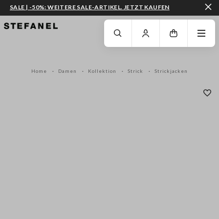
SALE | -50%: WEITERE SALE-ARTIKEL. JETZT KAUFEN
ZUM HAUPTINHALT SPRINGEN
GEHEN SIE ZUM ENDE DER SEITE
Home
Damen
Kollektion
Strick
Strickjacken