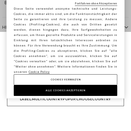
Fortfahren ohne Akzeptieren
Diese Seite verwendet anonyme technische und Leistungs-
Cookies, die immer aktiv sind, um die Funktionstüchtigkeit der
Seite zu garantieren und ihre Leistung zu messen; Andere
Cookies (Profiling-Cookies), die auch von Dritten gesetzt
HILFE
werden, dienen hingegen dazu, Ihre Surfgewohnheiten zu
erfassen, um Ihnen gezielte Produkte und Serviceleistungen in
Einklang mit Ihren tatsächlichen Interessen anbieten zu
Sie surfen auf der Seite von STEFANEL
können. Für ihre Verwendung braucht es Ihre Zustimmung. Um
AGENTUR
die Profiling-Cookies zu akzeptieren, klicken Sie auf "alle
Österreich, möchten Sie Ihren Standort
Cookies annehmen", um sie auszuwählen, klicken Sie auf
speichern?
"Cookies verwalten" oder, um sie abzulehnen, klicken Sie auf
KONTAKTE
"Weiter ohne annehmen". Weitere Informationen finden Sie in
unseren
Cookie Policy
COOKIES VERWALTEN
BESTÄTIGEN
Copyright © Ovs S.p.A. MwSt.-Nr. 04240010274 - Kap.
Kap. 290.923.470 -
2.4.0
ALLE COOKIES AKZEPTIEREN
footer.item.country
Österreich
LABEL.MULTICOUNTRYPOPUP.CHOOSECOUNTRY
Privacy Policy
-
Cookie Policy
-
Cookies verwalten