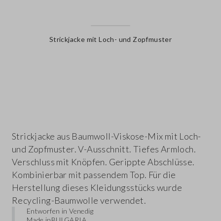
Strickjacke mit Loch- und Zopfmuster
label.color
Strickjacke aus Baumwoll-Viskose-Mix mit Loch-
und Zopfmuster. V-Ausschnitt. Tiefes Armloch.
Verschluss mit Knöpfen. Gerippte Abschlüsse.
Kombinierbar mit passendem Top. Für die
Herstellung dieses Kleidungsstücks wurde
Recycling-Baumwolle verwendet.
Entworfen in Venedig
Made in
BULGARIA