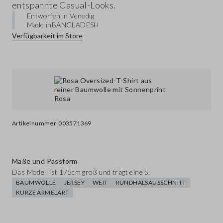
entspannte Casual-Looks.
Entworfen in Venedig
Made in
BANGLADESH
Verfügbarkeit im Store
Artikelnummer
003571369
Maße und Passform
Das Modell ist 175cm groß und trägt eine S.
BAUMWOLLE
JERSEY
WEIT
RUNDHALSAUSSCHNITT
KURZE ÄRMELART