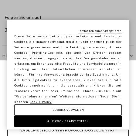
Folgen Sie uns auf
Fortfahren ohne Akzeptieren
Diese Seite verwendet anonyme technische und Leistungs-
Cookies, die immer aktiv sind, um die Funktionstüchtigkeit der
Seite zu garantieren und ihre Leistung zu messen; Andere
Cookies (Profiling-Cookies), die auch von Dritten gesetzt
HILFE
werden, dienen hingegen dazu, Ihre Surfgewohnheiten zu
erfassen, um Ihnen gezielte Produkte und Serviceleistungen in
Einklang mit Ihren tatsächlichen Interessen anbieten zu
Sie surfen auf der Seite von STEFANEL
können. Für ihre Verwendung braucht es Ihre Zustimmung. Um
AGENTUR
die Profiling-Cookies zu akzeptieren, klicken Sie auf "alle
Österreich, möchten Sie Ihren Standort
Cookies annehmen", um sie auszuwählen, klicken Sie auf
speichern?
"Cookies verwalten" oder, um sie abzulehnen, klicken Sie auf
KONTAKTE
"Weiter ohne annehmen". Weitere Informationen finden Sie in
unseren
Cookie Policy
COOKIES VERWALTEN
BESTÄTIGEN
Copyright © Ovs S.p.A. MwSt.-Nr. 04240010274 - Kap.
Kap. 290.923.470 -
2.4.0
ALLE COOKIES AKZEPTIEREN
footer.item.country
Österreich
LABEL.MULTICOUNTRYPOPUP.CHOOSECOUNTRY