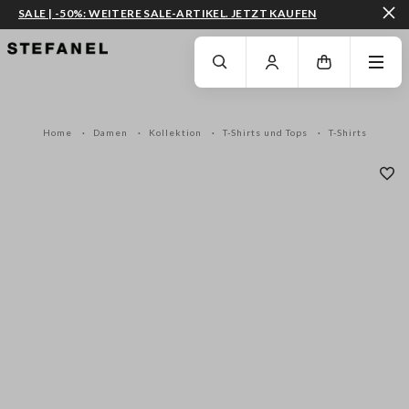
SALE | -50%: WEITERE SALE-ARTIKEL. JETZT KAUFEN
ZUM HAUPTINHALT SPRINGEN
GEHEN SIE ZUM ENDE DER SEITE
Home
Damen
Kollektion
T-Shirts und Tops
T-Shirts