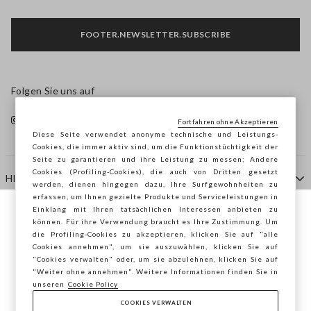
FOOTER.NEWSLETTER.SUBSCRIBE
Folgen Sie uns auf
Fortfahren ohne Akzeptieren
Diese Seite verwendet anonyme technische und Leistungs-
Cookies, die immer aktiv sind, um die Funktionstüchtigkeit der
Seite zu garantieren und ihre Leistung zu messen; Andere
Cookies (Profiling-Cookies), die auch von Dritten gesetzt
HILFE
werden, dienen hingegen dazu, Ihre Surfgewohnheiten zu
erfassen, um Ihnen gezielte Produkte und Serviceleistungen in
Einklang mit Ihren tatsächlichen Interessen anbieten zu
Sie surfen auf der Seite von STEFANEL
können. Für ihre Verwendung braucht es Ihre Zustimmung. Um
AGENTUR
die Profiling-Cookies zu akzeptieren, klicken Sie auf "alle
Österreich, möchten Sie Ihren Standort
Cookies annehmen", um sie auszuwählen, klicken Sie auf
speichern?
"Cookies verwalten" oder, um sie abzulehnen, klicken Sie auf
KONTAKTE
"Weiter ohne annehmen". Weitere Informationen finden Sie in
unseren
Cookie Policy
COOKIES VERWALTEN
BESTÄTIGEN