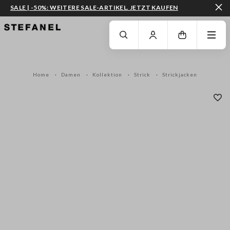
SALE | -50%: WEITERE SALE-ARTIKEL. JETZT KAUFEN
ZUM HAUPTINHALT SPRINGEN
GEHEN SIE ZUM ENDE DER SEITE
Home
Damen
Kollektion
Strick
Strickjacken