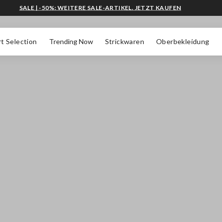
SALE | -50%: WEITERE SALE-ARTIKEL. JETZT KAUFEN
t Selection
Trending Now
Strickwaren
Oberbekleidung