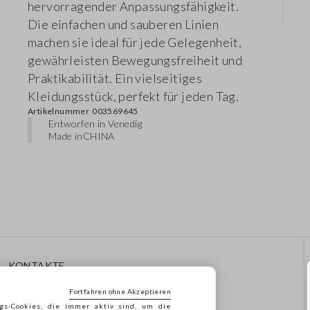
hervorragender Anpassungsfähigkeit.
Die einfachen und sauberen Linien
machen sie ideal für jede Gelegenheit,
gewährleisten Bewegungsfreiheit und
Praktikabilität. Ein vielseitiges
Kleidungsstück, perfekt für jeden Tag.
Artikelnummer
003569645
Entworfen in Venedig
Made in
CHINA
KONTAKTE
Rufen Sie Uns An: 041
Fortfahren ohne Akzeptieren
8520343
gs-Cookies, die immer aktiv sind, um die