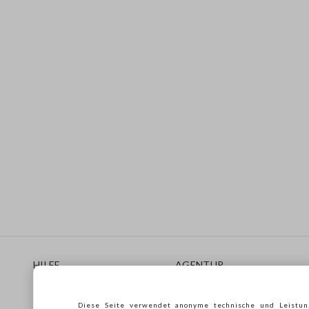
Footer
HILFE
AGENTUR
Häufig Gestellte Fragen
Store locator
Lieferungen
Drucken
Diese Seite verwendet anonyme technische und Leistun