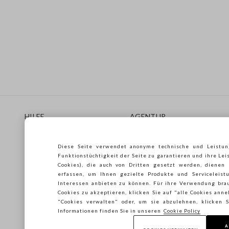
Footer
HILFE
AGENTUR
Häufig Gestellte Fragen
Store locator
Lieferungen
Drucken
Diese Seite verwendet anonyme technische und Leistun
Rücksendungen
Verkaufsbedingungen
Funktionstüchtigkeit der Seite zu garantieren und ihre Lei
Gift Card
Franchsing
Cookies), die auch von Dritten gesetzt werden, dienen
erfassen, um Ihnen gezielte Produkte und Serviceleistu
Care Guide
Accessibility
Interessen anbieten zu können. Für ihre Verwendung brau
Leitfaden zur Größe
Nachhaltigkeit
Cookies zu akzeptieren, klicken Sie auf "alle Cookies ann
"Cookies verwalten" oder, um sie abzulehnen, klicken
Informationen finden Sie in unseren
Cookie Policy
A