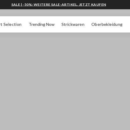
SALE | -50%: WEITERE SALE-ARTIKEL. JETZT KAUFEN
t Selection
Trending Now
Strickwaren
Oberbekleidung