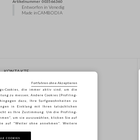
Artikelnummer
003566360
Entworfen in Venedig
Made in
CAMBODIA
KONTAKTE
Rufen Sie Uns An: 041
Fortfahren ohne Akzeptieren
8520343
gs-Cookies, die immer aktiv sind, um die
Senden Sie Uns Eine E-Mail
stung zu messen; Andere Cookies (Profiling-
Folgen Sie Ihrer
 hingegen dazu, Ihre Surfgewohnheiten zu
Bestellung/Rücksendung
ngen in Einklang mit Ihren tatsächlichen
cht es Ihre Zustimmung. Um die Profiling-
ehmen", um sie auszuwählen, klicken Sie auf
 Sie auf "Weiter ohne annehmen". Weitere
LLE COOKIES