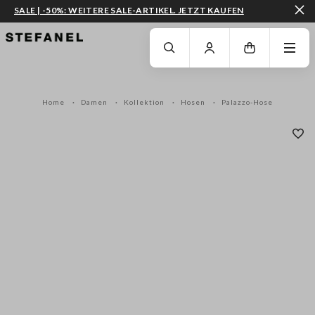
SALE | -50%: WEITERE SALE-ARTIKEL. JETZT KAUFEN
ZUM HAUPTINHALT SPRINGEN
GEHEN SIE ZUM ENDE DER SEITE
Home
Damen
Kollektion
Hosen
Palazzo-Hose