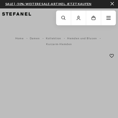
SALE | -50%: WEITERE SALE-ARTIKEL. JETZT KAUFEN
ZUM HAUPTINHALT SPRINGEN
GEHEN SIE ZUM ENDE DER SEITE
Home
Damen
Kollektion
Hemden und Blusen
Kurzarm-Hemden