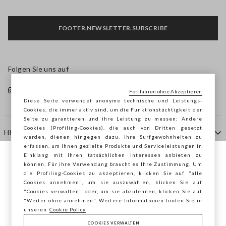
FOOTER.NEWSLETTER.SUBSCRIBE
Folgen Sie uns auf
Fortfahren ohne Akzeptieren
Diese Seite verwendet anonyme technische und Leistungs-
Cookies, die immer aktiv sind, um die Funktionstüchtigkeit der
Seite zu garantieren und ihre Leistung zu messen; Andere
Cookies (Profiling-Cookies), die auch von Dritten gesetzt
HILFE
werden, dienen hingegen dazu, Ihre Surfgewohnheiten zu
erfassen, um Ihnen gezielte Produkte und Serviceleistungen in
Einklang mit Ihren tatsächlichen Interessen anbieten zu
Sie surfen auf der Seite von STEFANEL
können. Für ihre Verwendung braucht es Ihre Zustimmung. Um
AGENTUR
die Profiling-Cookies zu akzeptieren, klicken Sie auf "alle
Österreich, möchten Sie Ihren Standort
Cookies annehmen", um sie auszuwählen, klicken Sie auf
speichern?
"Cookies verwalten" oder, um sie abzulehnen, klicken Sie auf
KONTAKTE
"Weiter ohne annehmen". Weitere Informationen finden Sie in
unseren
Cookie Policy
COOKIES VERWALTEN
BESTÄTIGEN